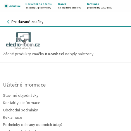
Přejít
Doručení na adresu
Dárek
Infolinka
Aktuálně:
na
nejčastěji 3 pracovní dny
ke každému produktu
pracovní dny 09:00-17:00
obsah
NÁKUPNÍ
Prodávané značky
KOŠÍK
Koowheel
CZK
Žádné produkty značky
Koowheel
nebyly nalezeny...
Z
á
p
a
Užitečné informace
t
Stav mé objednávky
í
Kontakty a informace
Obchodní podmínky
Reklamace
Podmínky ochrany osobních údajů