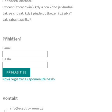
Hodnocení obchodu
Expresní zpracování - kdy a pro koho je vhodné
Jak se chovat, když přijde poškozená zásilka?
Jak zabalit zásilku?
Přihlášení
E-mail
Heslo
PŘIHLÁSIT SE
Nová registrace
Zapomenuté heslo
Kontakt
info
@
electro-room.cz