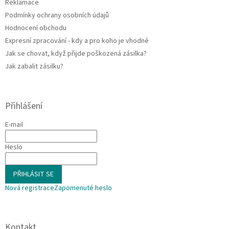
Reklamace
y
Podmínky ochrany osobních údajů
v
ý
Hodnocení obchodu
p
Expresní zpracování - kdy a pro koho je vhodné
i
Jak se chovat, když přijde poškozená zásilka?
s
u
Jak zabalit zásilku?
Přihlášení
E-mail
Heslo
PŘIHLÁSIT SE
Nová registrace
Zapomenuté heslo
Kontakt