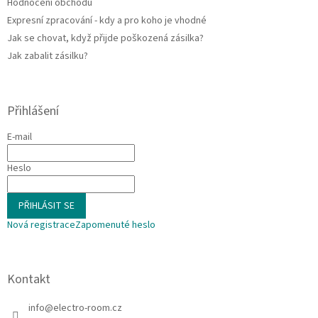
Hodnocení obchodu
Expresní zpracování - kdy a pro koho je vhodné
Jak se chovat, když přijde poškozená zásilka?
Jak zabalit zásilku?
Přihlášení
E-mail
Heslo
PŘIHLÁSIT SE
Nová registrace
Zapomenuté heslo
Kontakt
info
@
electro-room.cz