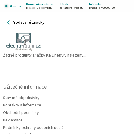
Přejít
Doručení na adresu
Dárek
Infolinka
Aktuálně:
na
nejčastěji 3 pracovní dny
ke každému produktu
pracovní dny 09:00-17:00
obsah
NÁKUPNÍ
Prodávané značky
KOŠÍK
KNE
CZK
Žádné produkty značky
KNE
nebyly nalezeny...
Z
á
p
a
Užitečné informace
t
Stav mé objednávky
í
Kontakty a informace
Obchodní podmínky
Reklamace
Podmínky ochrany osobních údajů