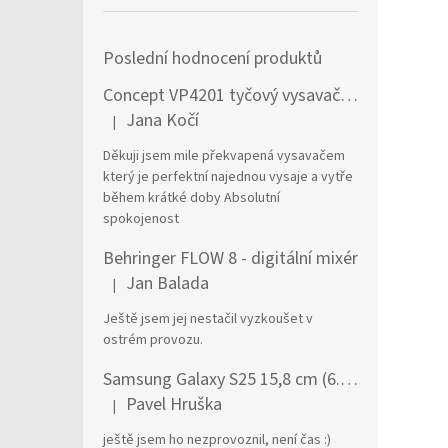
Poslední hodnocení produktů
Concept VP4201 tyčový vysavač / elektrický smeták Tyčový vysavač 2 v 1 AC Suché a mokré Bezsáčkové 0,6 l 90 W Černá, Stříbrná
Jana Kočí
|
Hodnocení produktu je 5 z 5 hvězdiček.
Děkuji jsem mile překvapená vysavačem
který je perfektní najednou vysaje a vytře
během krátké doby Absolutní
spokojenost
Behringer FLOW 8 - digitální mixér
Jan Balada
|
Hodnocení produktu je 5 z 5 hvězdiček.
Ještě jsem jej nestačil vyzkoušet v
ostrém provozu.
Samsung Galaxy S25 15,8 cm (6.2") Dual SIM Android 15 5G USB typu C 12 GB 256 GB 4000 mAh Námořnická modrá
Pavel Hruška
|
Hodnocení produktu je 1 z 5 hvězdiček.
ještě jsem ho nezprovoznil, není čas :)