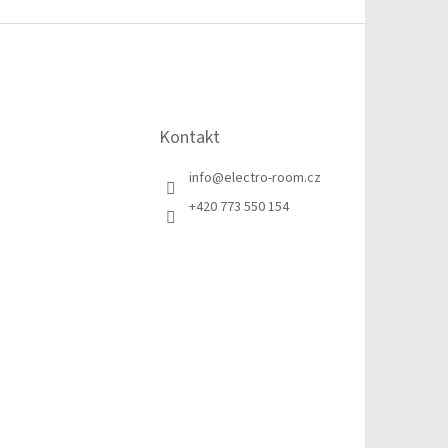
Kontakt
info
@
electro-room.cz
+420 773 550 154