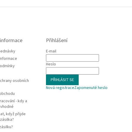
 informace
Přihlášení
jednávky
E-mail
 informace
Heslo
podmínky
PŘIHLÁSIT SE
chrany osobních
Nová registrace
Zapomenuté heslo
 obchodu
racování - kdy a
e vhodné
at, když přijde
zásilka?
zásilku?