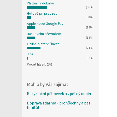
Platba na dobírku
(36%)
Hotově při převzetí
(8%)
Apple nebo Google Pay
(15%)
Bankovním převodem
(15%)
Online platební kartou
(24%)
Jiné
(2%)
Počet hlasů:
245
Mohlo by Vás zajímat
Recyklační příspěvek a zpětný odběr
Doprava zdarma - pro všechny a bez
limitů!