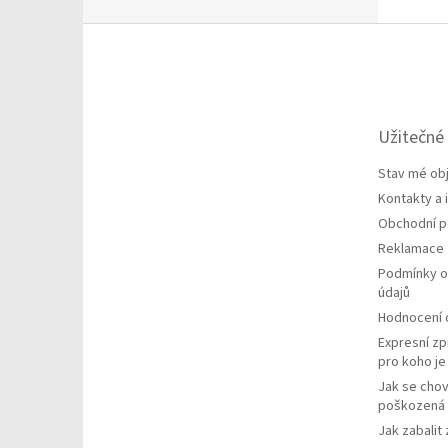
Z
á
p
a
t
Užitečné
í
Stav mé ob
Kontakty a
Obchodní 
Reklamace
Podmínky o
údajů
Hodnocení
Expresní zp
pro koho j
Jak se chov
poškozená 
Jak zabalit 