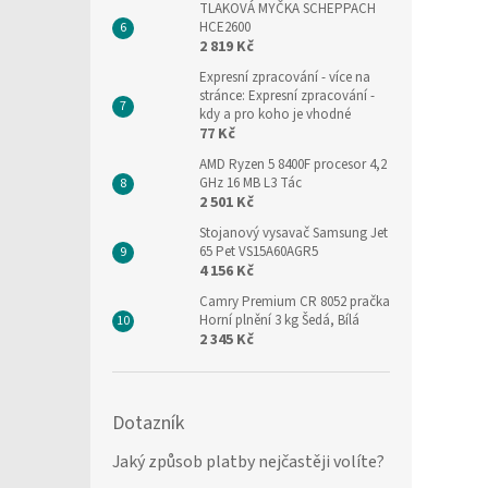
TLAKOVÁ MYČKA SCHEPPACH
HCE2600
2 819 Kč
Expresní zpracování
- více na
stránce: Expresní zpracování -
kdy a pro koho je vhodné
77 Kč
AMD Ryzen 5 8400F procesor 4,2
GHz 16 MB L3 Tác
2 501 Kč
Stojanový vysavač Samsung Jet
65 Pet VS15A60AGR5
4 156 Kč
Camry Premium CR 8052 pračka
Horní plnění 3 kg Šedá, Bílá
2 345 Kč
Dotazník
Jaký způsob platby nejčastěji volíte?