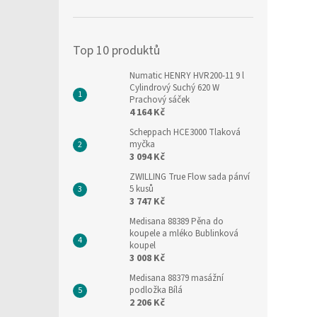
í
p
a
Top 10 produktů
n
e
Numatic HENRY HVR200-11 9 l
l
Cylindrový Suchý 620 W
Prachový sáček
4 164 Kč
Scheppach HCE3000 Tlaková
myčka
3 094 Kč
ZWILLING True Flow sada pánví
5 kusů
3 747 Kč
Medisana 88389 Pěna do
koupele a mléko Bublinková
koupel
3 008 Kč
Medisana 88379 masážní
podložka Bílá
2 206 Kč