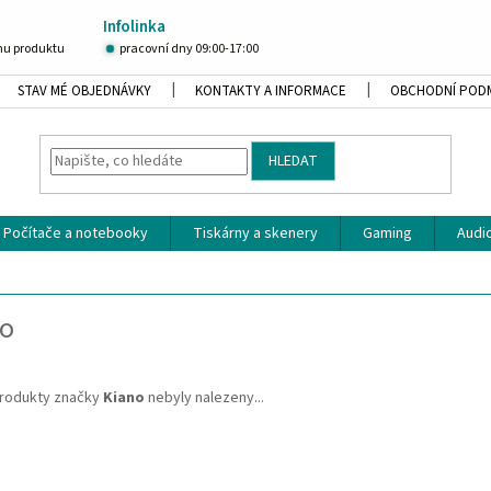
Infolinka
u produktu
pracovní dny 09:00-17:00
STAV MÉ OBJEDNÁVKY
KONTAKTY A INFORMACE
OBCHODNÍ POD
HLEDAT
Počítače a notebooky
Tiskárny a skenery
Gaming
Audio
no
rodukty značky
Kiano
nebyly nalezeny...