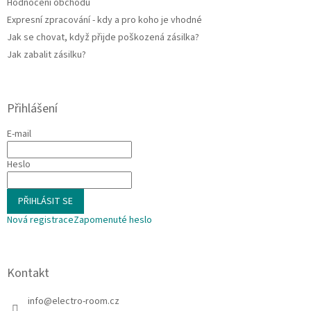
Hodnocení obchodu
Expresní zpracování - kdy a pro koho je vhodné
Jak se chovat, když přijde poškozená zásilka?
Jak zabalit zásilku?
Přihlášení
E-mail
Heslo
PŘIHLÁSIT SE
Nová registrace
Zapomenuté heslo
Kontakt
info
@
electro-room.cz