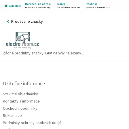
Přejít
Doručení na adresu
Dárek
Infolinka
Aktuálně:
na
nejčastěji 3 pracovní dny
ke každému produktu
pracovní dny 09:00-17:00
obsah
NÁKUPNÍ
Prodávané značky
KOŠÍK
KAM
CZK
Žádné produkty značky
KAM
nebyly nalezeny...
Z
á
p
a
Užitečné informace
t
Stav mé objednávky
í
Kontakty a informace
Obchodní podmínky
Reklamace
Podmínky ochrany osobních údajů