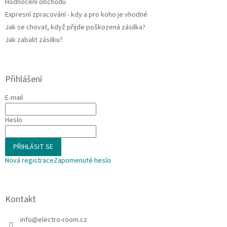
Hodnocení obchodu
Expresní zpracování - kdy a pro koho je vhodné
Jak se chovat, když přijde poškozená zásilka?
Jak zabalit zásilku?
Přihlášení
E-mail
Heslo
PŘIHLÁSIT SE
Nová registrace
Zapomenuté heslo
Kontakt
info
@
electro-room.cz