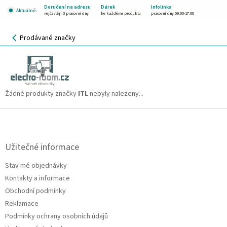
Přejít
Doručení na adresu
Dárek
Infolinka
Aktuálně:
na
nejčastěji 3 pracovní dny
ke každému produktu
pracovní dny 09:00-17:00
obsah
NÁKUPNÍ
Prodávané značky
KOŠÍK
ITL
CZK
Žádné produkty značky
ITL
nebyly nalezeny...
Z
á
p
a
Užitečné informace
t
Stav mé objednávky
í
Kontakty a informace
Obchodní podmínky
Reklamace
Podmínky ochrany osobních údajů