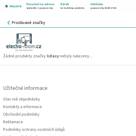
Přejít
Doručení na adresu
Dárek
Infolinka
Aktuálně:
na
nejčastěji 3 pracovní dny
ke každému produktu
pracovní dny 09:00-17:00
obsah
NÁKUPNÍ
Prodávané značky
KOŠÍK
IsEasy
CZK
Žádné produkty značky
IsEasy
nebyly nalezeny...
Z
á
p
a
Užitečné informace
t
Stav mé objednávky
í
Kontakty a informace
Obchodní podmínky
Reklamace
Podmínky ochrany osobních údajů