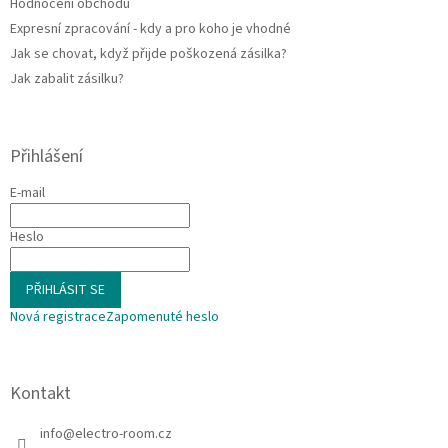
Hodnocení obchodu
Expresní zpracování - kdy a pro koho je vhodné
Jak se chovat, když přijde poškozená zásilka?
Jak zabalit zásilku?
Přihlášení
E-mail
Heslo
PŘIHLÁSIT SE
Nová registrace
Zapomenuté heslo
Kontakt
info
@
electro-room.cz