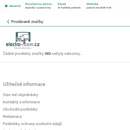
Přejít
Doručení na adresu
Dárek
Infolinka
Aktuálně:
na
nejčastěji 3 pracovní dny
ke každému produktu
pracovní dny 09:00-17:00
obsah
NÁKUPNÍ
Prodávané značky
KOŠÍK
IND
CZK
Žádné produkty značky
IND
nebyly nalezeny...
Z
á
p
a
Užitečné informace
t
Stav mé objednávky
í
Kontakty a informace
Obchodní podmínky
Reklamace
Podmínky ochrany osobních údajů