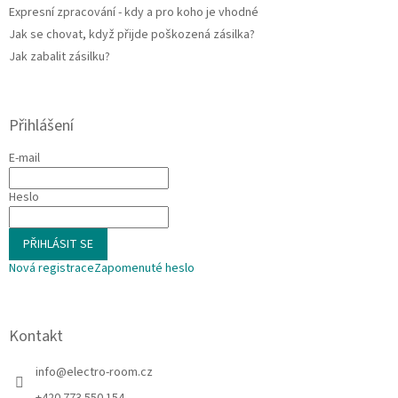
p
Expresní zpracování - kdy a pro koho je vhodné
i
Jak se chovat, když přijde poškozená zásilka?
s
u
Jak zabalit zásilku?
Přihlášení
E-mail
Heslo
PŘIHLÁSIT SE
Nová registrace
Zapomenuté heslo
Kontakt
info
@
electro-room.cz