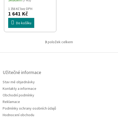
Skladem
(7 ks)
1296 px Strop
1 356 Kč bez DPH
1 641 Kč
Do košíku
3
položek celkem
O
v
l
Z
á
á
d
p
a
a
Užitečné informace
c
t
í
Stav mé objednávky
í
p
Kontakty a informace
r
v
Obchodní podmínky
k
Reklamace
y
Podmínky ochrany osobních údajů
v
ý
Hodnocení obchodu