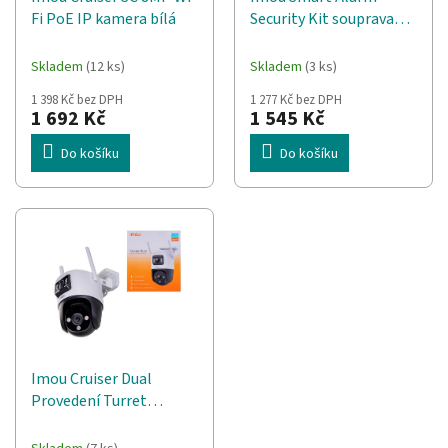
d
t
Fi PoE IP kamera bílá
Security Kit souprava
u
ů
pro chytré zabezpečení
k
domova ZigBee/Wi-Fi
t
Skladem
(12 ks)
Skladem
(3 ks)
ů
1 398 Kč bez DPH
1 277 Kč bez DPH
1 692 Kč
1 545 Kč
Do košíku
Do košíku
Imou Cruiser Dual
Provedení Turret
Bezpečnostní IP
kamera Venkovní 2304 x