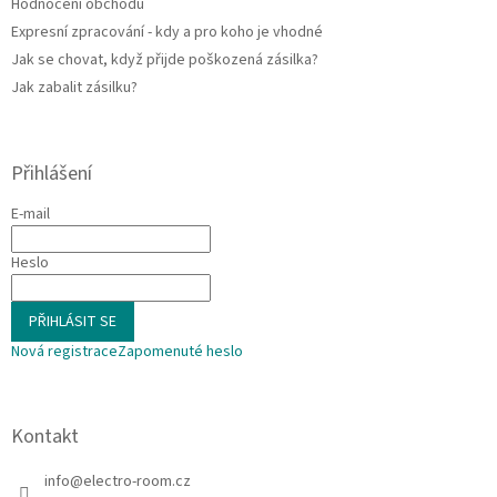
Hodnocení obchodu
Expresní zpracování - kdy a pro koho je vhodné
Jak se chovat, když přijde poškozená zásilka?
Jak zabalit zásilku?
Přihlášení
E-mail
Heslo
PŘIHLÁSIT SE
Nová registrace
Zapomenuté heslo
Kontakt
info
@
electro-room.cz