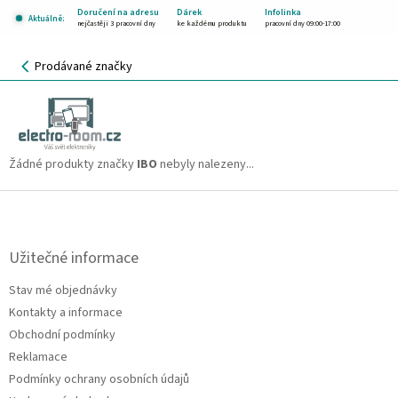
Přejít
Doručení na adresu
Dárek
Infolinka
Aktuálně:
na
nejčastěji 3 pracovní dny
ke každému produktu
pracovní dny 09:00-17:00
obsah
NÁKUPNÍ
Prodávané značky
KOŠÍK
IBO
CZK
Žádné produkty značky
IBO
nebyly nalezeny...
Z
á
p
a
Užitečné informace
t
Stav mé objednávky
í
Kontakty a informace
Obchodní podmínky
Reklamace
Podmínky ochrany osobních údajů