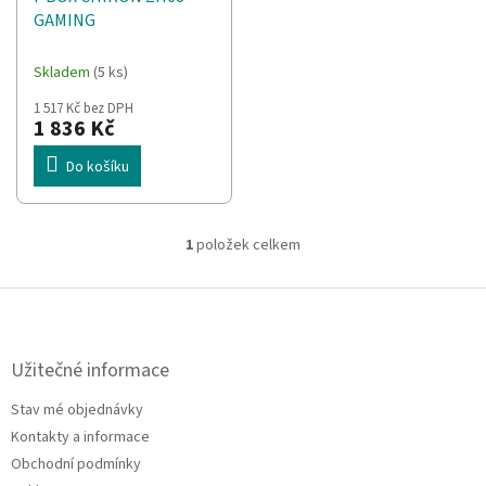
d
t
GAMING
u
ů
k
t
Skladem
(5 ks)
ů
1 517 Kč bez DPH
1 836 Kč
Do košíku
1
položek celkem
O
v
l
Z
á
á
d
p
a
a
Užitečné informace
c
t
í
Stav mé objednávky
í
p
Kontakty a informace
r
v
Obchodní podmínky
k