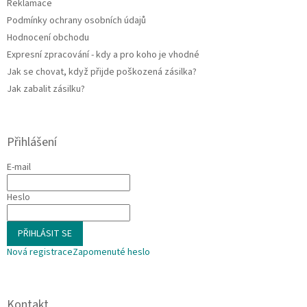
Reklamace
y
Podmínky ochrany osobních údajů
v
ý
Hodnocení obchodu
p
Expresní zpracování - kdy a pro koho je vhodné
i
Jak se chovat, když přijde poškozená zásilka?
s
u
Jak zabalit zásilku?
Přihlášení
E-mail
Heslo
PŘIHLÁSIT SE
Nová registrace
Zapomenuté heslo
Kontakt