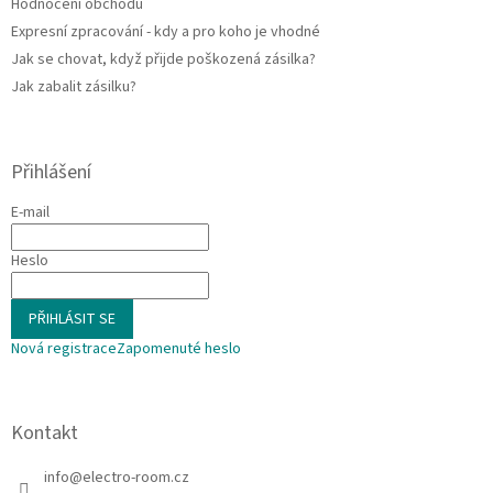
Hodnocení obchodu
Expresní zpracování - kdy a pro koho je vhodné
Jak se chovat, když přijde poškozená zásilka?
Jak zabalit zásilku?
Přihlášení
E-mail
Heslo
PŘIHLÁSIT SE
Nová registrace
Zapomenuté heslo
Kontakt
info
@
electro-room.cz