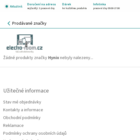
Přejít
Doručení na adresu
Dárek
Infolinka
Aktuálně:
na
nejčastěji 3 pracovní dny
ke každému produktu
pracovní dny 09:00-17:00
obsah
NÁKUPNÍ
Prodávané značky
KOŠÍK
Hynix
CZK
Žádné produkty značky
Hynix
nebyly nalezeny...
Z
á
p
a
Užitečné informace
t
Stav mé objednávky
í
Kontakty a informace
Obchodní podmínky
Reklamace
Podmínky ochrany osobních údajů