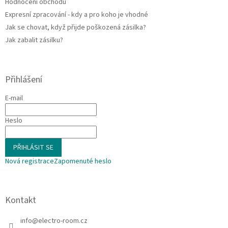
Hodnocení obchodu
Expresní zpracování - kdy a pro koho je vhodné
Jak se chovat, když přijde poškozená zásilka?
Jak zabalit zásilku?
Přihlášení
E-mail
Heslo
PŘIHLÁSIT SE
Nová registrace
Zapomenuté heslo
Kontakt
info
@
electro-room.cz