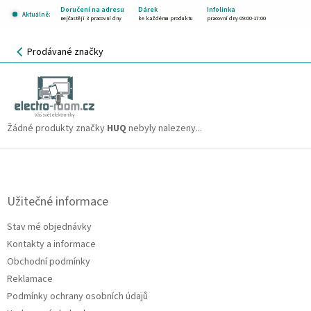
Přejít
Doručení na adresu
Dárek
Infolinka
Aktuálně:
na
nejčastěji 3 pracovní dny
ke každému produktu
pracovní dny 09:00-17:00
obsah
NÁKUPNÍ
Prodávané značky
KOŠÍK
HUQ
CZK
Žádné produkty značky
HUQ
nebyly nalezeny...
Z
á
p
a
Užitečné informace
t
Stav mé objednávky
í
Kontakty a informace
Obchodní podmínky
Reklamace
Podmínky ochrany osobních údajů