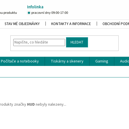
Infolinka
u produktu
pracovní dny 09:00-17:00
STAV MÉ OBJEDNÁVKY
KONTAKTY A INFORMACE
OBCHODNÍ POD
HLEDAT
Počítače a notebooky
Tiskárny a skenery
Gaming
Audio
rodukty značky
HUD
nebyly nalezeny...