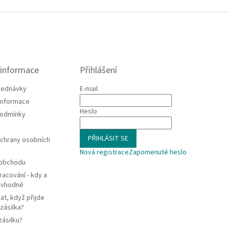
 informace
Přihlášení
jednávky
E-mail
 informace
Heslo
podmínky
PŘIHLÁSIT SE
chrany osobních
Nová registrace
Zapomenuté heslo
 obchodu
racování - kdy a
e vhodné
at, když přijde
zásilka?
zásilku?