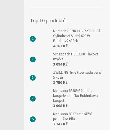
í
p
a
Top 10 produktů
n
e
Numatic HENRY HVR200-11 9 l
l
Cylindrový Suchý 620 W
Prachový sáček
4 167 Kč
Scheppach HCE3000 Tlaková
myčka
3 094 Kč
ZWILLING True Flow sada pánví
5 kusů
3 750 Kč
Medisana 88389 Pěna do
koupele a mléko Bublinková
koupel
3 008 Kč
Medisana 88379 masážní
podložka Bílá
2 242 Kč