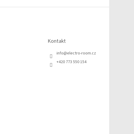
Kontakt
info
@
electro-room.cz
+420 773 550 154