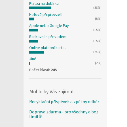
Platba na dobírku
(36%)
Hotově při převzetí
(8%)
Apple nebo Google Pay
(15%)
Bankovním převodem
(15%)
Online platební kartou
(24%)
Jiné
(2%)
Počet hlasů:
245
Mohlo by Vás zajímat
Recyklační příspěvek a zpětný odběr
Doprava zdarma - pro všechny a bez
limitů!