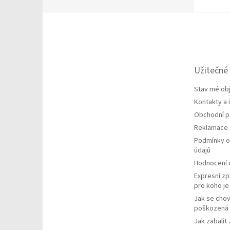
Z
á
p
a
t
Užitečné
í
Stav mé ob
Kontakty a
Obchodní 
Reklamace
Podmínky o
údajů
Hodnocení
Expresní zp
pro koho j
Jak se chov
poškozená 
Jak zabalit 