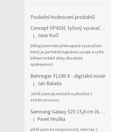
Poslední hodnocení produktů
Concept VP4201 tyčový vysavač / elektrický smeták Tyčový vysavač 2 v 1 AC Suché a mokré Bezsáčkové 0,6 l 90 W Černá, Stříbrná
Jana Kočí
|
Hodnocení produktu je 5 z 5 hvězdiček.
Děkuji jsem mile překvapená vysavačem
který je perfektní najednou vysaje a vytře
během krátké doby Absolutní
spokojenost
Behringer FLOW 8 - digitální mixér
Jan Balada
|
Hodnocení produktu je 5 z 5 hvězdiček.
Ještě jsem jej nestačil vyzkoušet v
ostrém provozu.
Samsung Galaxy S25 15,8 cm (6.2") Dual SIM Android 15 5G USB typu C 12 GB 256 GB 4000 mAh Námořnická modrá
Pavel Hruška
|
Hodnocení produktu je 1 z 5 hvězdiček.
ještě jsem ho nezprovoznil, není čas :)