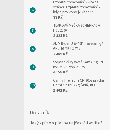
Expresní zpracování
- více na
stránce: Expresní zpracování -
kdy a pro koho je vhodné
77 Kč
TLAKOVÁ MYČKA SCHEPPACH
HCE2600
2 821 Kč
AMD Ryzen 5 8400F procesor 4,2
GHz 16 MB L3 Tác
2 469 Kč
Stojanový vysavač Samsung Jet
65 Pet VS15A60AGR5
4 158 Kč
Camry Premium CR 8052 pračka
Horní plnění 3 kg Šedá, Bílá
2 401 Kč
Dotazník
Jaký způsob platby nejčastěji volíte?