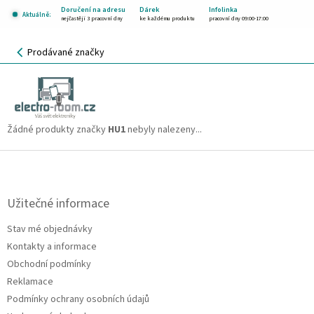
Přejít
Doručení na adresu
Dárek
Infolinka
Aktuálně:
na
nejčastěji 3 pracovní dny
ke každému produktu
pracovní dny 09:00-17:00
obsah
NÁKUPNÍ
Prodávané značky
KOŠÍK
HU1
CZK
Žádné produkty značky
HU1
nebyly nalezeny...
Z
á
p
a
Užitečné informace
t
Stav mé objednávky
í
Kontakty a informace
Obchodní podmínky
Reklamace
Podmínky ochrany osobních údajů