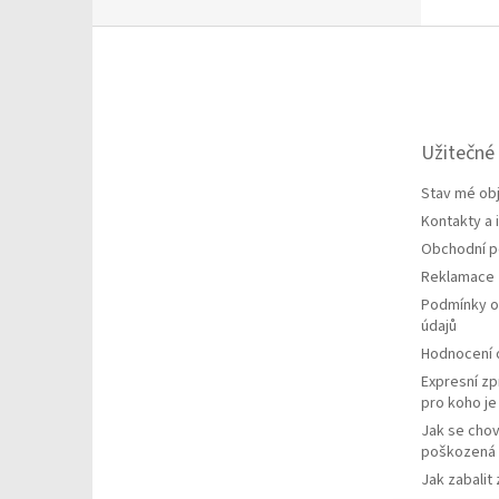
Z
á
p
a
t
Užitečné
í
Stav mé ob
Kontakty a
Obchodní 
Reklamace
Podmínky o
údajů
Hodnocení
Expresní zp
pro koho j
Jak se chov
poškozená 
Jak zabalit 