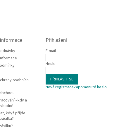
 informace
Přihlášení
jednávky
E-mail
 informace
Heslo
podmínky
PŘIHLÁSIT SE
chrany osobních
Nová registrace
Zapomenuté heslo
 obchodu
racování - kdy a
e vhodné
at, když přijde
zásilka?
zásilku?