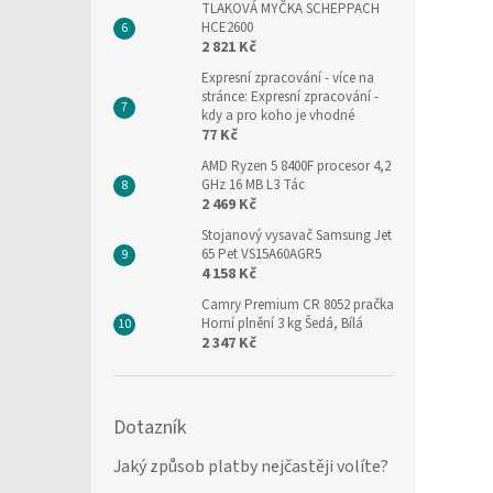
TLAKOVÁ MYČKA SCHEPPACH
HCE2600
2 821 Kč
Expresní zpracování
- více na
stránce: Expresní zpracování -
kdy a pro koho je vhodné
77 Kč
AMD Ryzen 5 8400F procesor 4,2
GHz 16 MB L3 Tác
2 469 Kč
Stojanový vysavač Samsung Jet
65 Pet VS15A60AGR5
4 158 Kč
Camry Premium CR 8052 pračka
Horní plnění 3 kg Šedá, Bílá
2 347 Kč
Dotazník
Jaký způsob platby nejčastěji volíte?