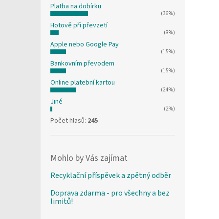
Platba na dobírku
(36%)
Hotově při převzetí
(8%)
Apple nebo Google Pay
(15%)
Bankovním převodem
(15%)
Online platební kartou
(24%)
Jiné
(2%)
Počet hlasů:
245
Mohlo by Vás zajímat
Recyklační příspěvek a zpětný odběr
Doprava zdarma - pro všechny a bez
limitů!