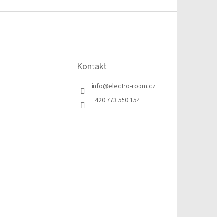
Kontakt
info
@
electro-room.cz
+420 773 550 154