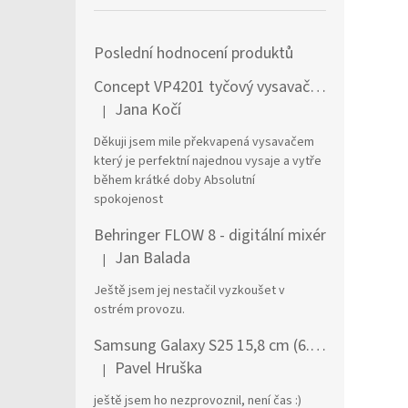
Poslední hodnocení produktů
Concept VP4201 tyčový vysavač / elektrický smeták Tyčový vysavač 2 v 1 AC Suché a mokré Bezsáčkové 0,6 l 90 W Černá, Stříbrná
Jana Kočí
|
Hodnocení produktu je 5 z 5 hvězdiček.
Děkuji jsem mile překvapená vysavačem
který je perfektní najednou vysaje a vytře
během krátké doby Absolutní
spokojenost
Behringer FLOW 8 - digitální mixér
Jan Balada
|
Hodnocení produktu je 5 z 5 hvězdiček.
Ještě jsem jej nestačil vyzkoušet v
ostrém provozu.
Samsung Galaxy S25 15,8 cm (6.2") Dual SIM Android 15 5G USB typu C 12 GB 256 GB 4000 mAh Námořnická modrá
Pavel Hruška
|
Hodnocení produktu je 1 z 5 hvězdiček.
ještě jsem ho nezprovoznil, není čas :)