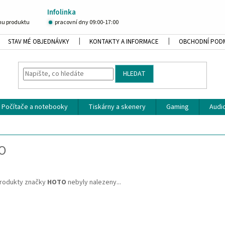
Infolinka
u produktu
pracovní dny 09:00-17:00
STAV MÉ OBJEDNÁVKY
KONTAKTY A INFORMACE
OBCHODNÍ POD
HLEDAT
Počítače a notebooky
Tiskárny a skenery
Gaming
Audio
O
rodukty značky
HOTO
nebyly nalezeny...