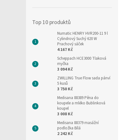
í
p
a
Top 10 produktů
n
e
Numatic HENRY HVR200-11 9 l
l
Cylindrový Suchý 620 W
Prachový sáček
4 167 Kč
Scheppach HCE3000 Tlaková
myčka
3 094 Kč
ZWILLING True Flow sada pánví
5 kusů
3 750 Kč
Medisana 88389 Pěna do
koupele a mléko Bublinková
koupel
3 008 Kč
Medisana 88379 masážní
podložka Bílá
2 242 Kč