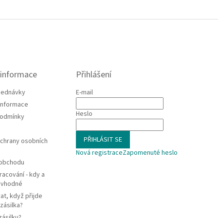
 informace
Přihlášení
jednávky
E-mail
 informace
Heslo
podmínky
PŘIHLÁSIT SE
chrany osobních
Nová registrace
Zapomenuté heslo
 obchodu
racování - kdy a
e vhodné
at, když přijde
zásilka?
zásilku?