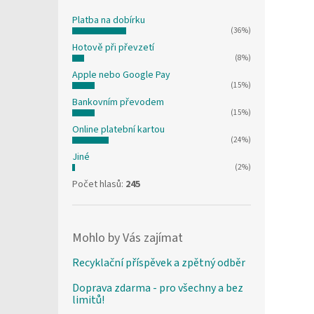
Platba na dobírku
(36%)
Hotově při převzetí
(8%)
Apple nebo Google Pay
(15%)
Bankovním převodem
(15%)
Online platební kartou
(24%)
Jiné
(2%)
Počet hlasů:
245
Mohlo by Vás zajímat
Recyklační příspěvek a zpětný odběr
Doprava zdarma - pro všechny a bez
limitů!