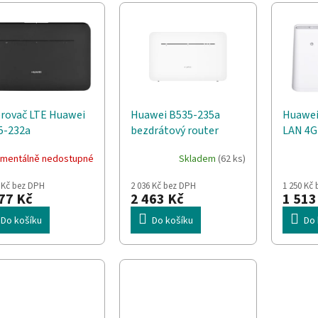
rovač LTE Huawei
Huawei B535-235a
Huawei
5-232a
bezdrátový router
LAN 4G 
Dvoupásmový (2,4 GHz
150Mbp
mentálně nedostupné
Skladem
(62 ks)
/ 5 GHz) 4G Bílá
 Kč bez DPH
2 036 Kč bez DPH
1 250 Kč
77 Kč
2 463 Kč
1 513
Do košíku
Do košíku
Do 