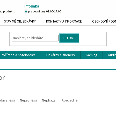
Infolinka
u produktu
pracovní dny 09:00-17:00
STAV MÉ OBJEDNÁVKY
KONTAKTY A INFORMACE
OBCHODNÍ POD
HLEDAT
Počítače a notebooky
Tiskárny a skenery
Gaming
Audio
or
dávanější
Nejlevnější
Nejdražší
Abecedně