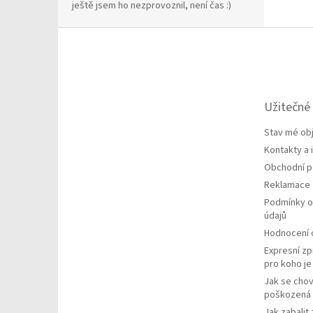
ještě jsem ho nezprovoznil, není čas :)
Z
á
p
a
t
Užitečné
í
Stav mé ob
Kontakty a
Obchodní 
Reklamace
Podmínky o
údajů
Hodnocení
Expresní zp
pro koho j
Jak se chov
poškozená 
Jak zabalit 