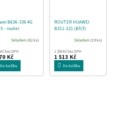
wei B636-336 4G
ROUTER HUAWEI
5 - router
B311-221 (BÍLÝ)
Skladem
(62 ks)
Skladem
(19 ks)
 Kč bez DPH
1 250 Kč bez DPH
70 Kč
1 513 Kč
Do košíku
Do košíku
O
v
l
á
d
a
c
í
p