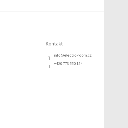
Kontakt
info
@
electro-room.cz
+420 773 550 154