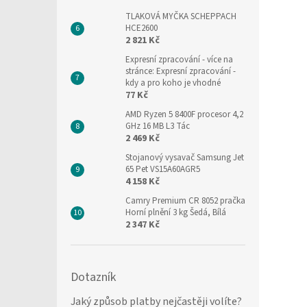
TLAKOVÁ MYČKA SCHEPPACH
HCE2600
2 821 Kč
Expresní zpracování
- více na
stránce: Expresní zpracování -
kdy a pro koho je vhodné
77 Kč
AMD Ryzen 5 8400F procesor 4,2
GHz 16 MB L3 Tác
2 469 Kč
Stojanový vysavač Samsung Jet
65 Pet VS15A60AGR5
4 158 Kč
Camry Premium CR 8052 pračka
Horní plnění 3 kg Šedá, Bílá
2 347 Kč
Dotazník
Jaký způsob platby nejčastěji volíte?