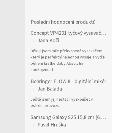
Poslední hodnocení produktů
Concept VP4201 tyčový vysavač / elektrický smeták Tyčový vysavač 2 v 1 AC Suché a mokré Bezsáčkové 0,6 l 90 W Černá, Stříbrná
Jana Kočí
|
Hodnocení produktu je 5 z 5 hvězdiček.
Děkuji jsem mile překvapená vysavačem
který je perfektní najednou vysaje a vytře
během krátké doby Absolutní
spokojenost
Behringer FLOW 8 - digitální mixér
Jan Balada
|
Hodnocení produktu je 5 z 5 hvězdiček.
Ještě jsem jej nestačil vyzkoušet v
ostrém provozu.
Samsung Galaxy S25 15,8 cm (6.2") Dual SIM Android 15 5G USB typu C 12 GB 256 GB 4000 mAh Námořnická modrá
Pavel Hruška
|
Hodnocení produktu je 1 z 5 hvězdiček.