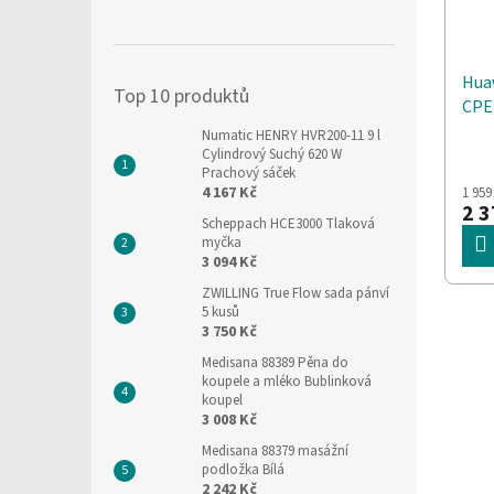
Hua
Top 10 produktů
CPE 
Numatic HENRY HVR200-11 9 l
Cylindrový Suchý 620 W
Prachový sáček
4 167 Kč
1 959
2 3
Scheppach HCE3000 Tlaková
myčka
3 094 Kč
ZWILLING True Flow sada pánví
5 kusů
3 750 Kč
Medisana 88389 Pěna do
koupele a mléko Bublinková
koupel
3 008 Kč
Medisana 88379 masážní
podložka Bílá
2 242 Kč