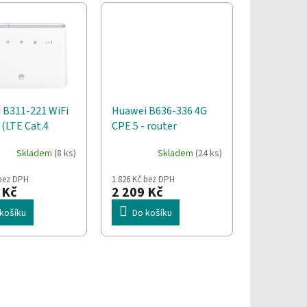
 B311-221 WiFi
Huawei B636-336 4G
(LTE Cat.4
CPE 5 - router
s/50Mbps) Bílá
Skladem
(8 ks)
Skladem
(24 ks)
 bez DPH
1 826 Kč bez DPH
 Kč
2 209 Kč
košíku
Do košíku