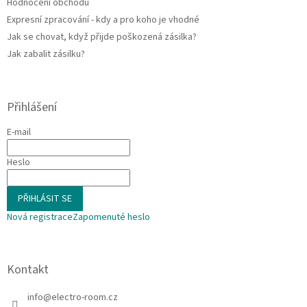
Hodnocení obchodu
Expresní zpracování - kdy a pro koho je vhodné
Jak se chovat, když přijde poškozená zásilka?
Jak zabalit zásilku?
Přihlášení
E-mail
Heslo
PŘIHLÁSIT SE
Nová registrace
Zapomenuté heslo
Kontakt
info
@
electro-room.cz