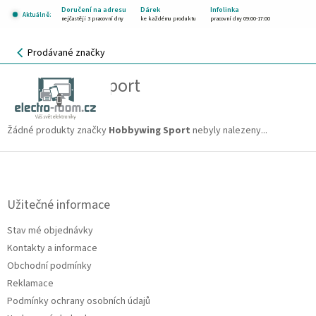
Přejít
Doručení na adresu
Dárek
Infolinka
Aktuálně:
na
nejčastěji 3 pracovní dny
ke každému produktu
pracovní dny 09:00-17:00
obsah
NÁKUPNÍ
Prodávané značky
KOŠÍK
Hobbywing Sport
CZK
Žádné produkty značky
Hobbywing Sport
nebyly nalezeny...
Z
á
p
a
Užitečné informace
t
Stav mé objednávky
í
Kontakty a informace
Obchodní podmínky
Reklamace
Podmínky ochrany osobních údajů