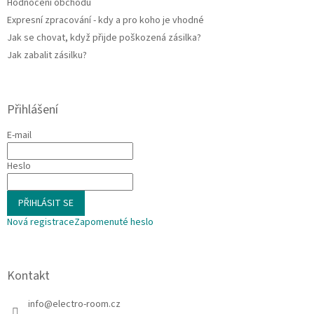
Hodnocení obchodu
Expresní zpracování - kdy a pro koho je vhodné
Jak se chovat, když přijde poškozená zásilka?
Jak zabalit zásilku?
Přihlášení
E-mail
Heslo
PŘIHLÁSIT SE
Nová registrace
Zapomenuté heslo
Kontakt
info
@
electro-room.cz