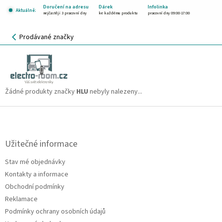
Přejít
Doručení na adresu
Dárek
Infolinka
Aktuálně:
na
nejčastěji 3 pracovní dny
ke každému produktu
pracovní dny 09:00-17:00
obsah
NÁKUPNÍ
Prodávané značky
KOŠÍK
HLU
CZK
Žádné produkty značky
HLU
nebyly nalezeny...
Z
á
p
a
Užitečné informace
t
Stav mé objednávky
í
Kontakty a informace
Obchodní podmínky
Reklamace
Podmínky ochrany osobních údajů