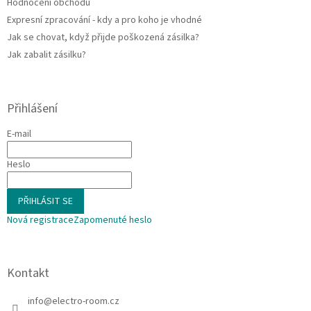
Hodnocení obchodu
Expresní zpracování - kdy a pro koho je vhodné
Jak se chovat, když přijde poškozená zásilka?
Jak zabalit zásilku?
Přihlášení
E-mail
Heslo
PŘIHLÁSIT SE
Nová registrace
Zapomenuté heslo
Kontakt
info
@
electro-room.cz