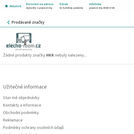
Přejít
Doručení na adresu
Dárek
Infolinka
Aktuálně:
na
nejčastěji 3 pracovní dny
ke každému produktu
pracovní dny 09:00-17:00
obsah
NÁKUPNÍ
Prodávané značky
KOŠÍK
HKK
CZK
Žádné produkty značky
HKK
nebyly nalezeny...
Z
á
p
a
Užitečné informace
t
Stav mé objednávky
í
Kontakty a informace
Obchodní podmínky
Reklamace
Podmínky ochrany osobních údajů