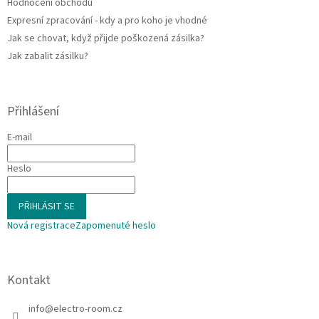
Hodnocení obchodu
Expresní zpracování - kdy a pro koho je vhodné
Jak se chovat, když přijde poškozená zásilka?
Jak zabalit zásilku?
Přihlášení
E-mail
Heslo
PŘIHLÁSIT SE
Nová registrace
Zapomenuté heslo
Kontakt
info
@
electro-room.cz