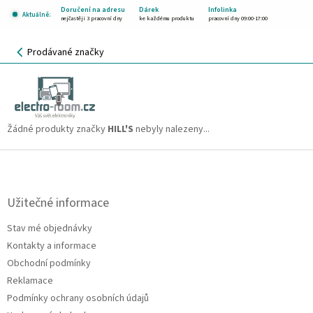
Přejít
Doručení na adresu
Dárek
Infolinka
Aktuálně:
na
nejčastěji 3 pracovní dny
ke každému produktu
pracovní dny 09:00-17:00
obsah
NÁKUPNÍ
Prodávané značky
KOŠÍK
HILL'S
CZK
Žádné produkty značky
HILL'S
nebyly nalezeny...
Z
á
p
a
Užitečné informace
t
Stav mé objednávky
í
Kontakty a informace
Obchodní podmínky
Reklamace
Podmínky ochrany osobních údajů