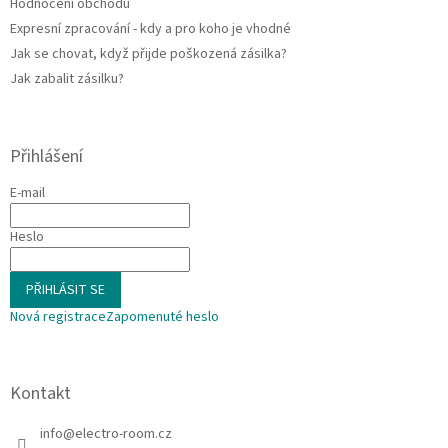
Hodnocení obchodu
Expresní zpracování - kdy a pro koho je vhodné
Jak se chovat, když přijde poškozená zásilka?
Jak zabalit zásilku?
Přihlášení
E-mail
Heslo
PŘIHLÁSIT SE
Nová registrace
Zapomenuté heslo
Kontakt
info
@
electro-room.cz