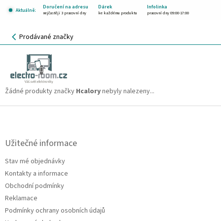
Přejít
Doručení na adresu
Dárek
Infolinka
Aktuálně:
na
nejčastěji 3 pracovní dny
ke každému produktu
pracovní dny 09:00-17:00
obsah
NÁKUPNÍ
Prodávané značky
KOŠÍK
Hcalory
CZK
Žádné produkty značky
Hcalory
nebyly nalezeny...
Z
á
p
a
Užitečné informace
t
Stav mé objednávky
í
Kontakty a informace
Obchodní podmínky
Reklamace
Podmínky ochrany osobních údajů