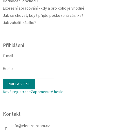
Hodnocení obchodu
Expresní zpracování - kdy a pro koho je vhodné
Jak se chovat, když přijde poškozená zásilka?
Jak zabalit zásilku?
Přihlášení
E-mail
Heslo
PŘIHLÁSIT SE
Nová registrace
Zapomenuté heslo
Kontakt
info
@
electro-room.cz