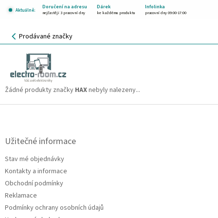
Přejít
Doručení na adresu
Dárek
Infolinka
Aktuálně:
na
nejčastěji 3 pracovní dny
ke každému produktu
pracovní dny 09:00-17:00
obsah
NÁKUPNÍ
Prodávané značky
KOŠÍK
HAX
CZK
Žádné produkty značky
HAX
nebyly nalezeny...
Z
á
p
a
Užitečné informace
t
Stav mé objednávky
í
Kontakty a informace
Obchodní podmínky
Reklamace
Podmínky ochrany osobních údajů