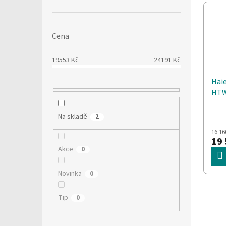
V
n
í
ý
í
p
p
p
a
i
r
n
Cena
s
o
e
p
d
l
19553
Kč
24191
Kč
r
u
o
k
Haie
d
t
HTW
u
ů
414 
k
Na skladě
2
t
16 16
ů
19 
Akce
0
Novinka
0
Tip
0