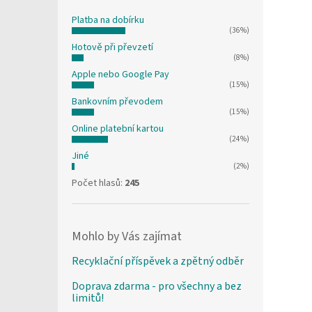
Platba na dobírku
(36%)
Hotově při převzetí
(8%)
Apple nebo Google Pay
(15%)
Bankovním převodem
(15%)
Online platební kartou
(24%)
Jiné
(2%)
Počet hlasů:
245
Mohlo by Vás zajímat
Recyklační příspěvek a zpětný odběr
Doprava zdarma - pro všechny a bez
limitů!