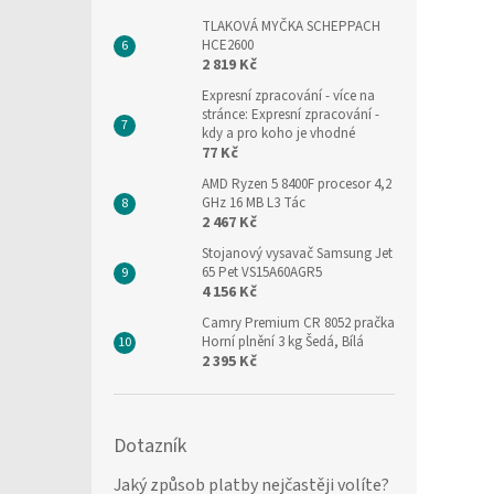
TLAKOVÁ MYČKA SCHEPPACH
HCE2600
2 819 Kč
Expresní zpracování
- více na
stránce: Expresní zpracování -
kdy a pro koho je vhodné
77 Kč
AMD Ryzen 5 8400F procesor 4,2
GHz 16 MB L3 Tác
2 467 Kč
Stojanový vysavač Samsung Jet
65 Pet VS15A60AGR5
4 156 Kč
Camry Premium CR 8052 pračka
Horní plnění 3 kg Šedá, Bílá
2 395 Kč
Dotazník
Jaký způsob platby nejčastěji volíte?