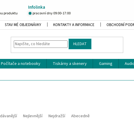
Infolinka
u produktu
pracovní dny 09:00-17:00
STAV MÉ OBJEDNÁVKY
KONTAKTY A INFORMACE
OBCHODNÍ POD
HLEDAT
Počítače a notebooky
Tiskárny a skenery
Gaming
Audio
dávanější
Nejlevnější
Nejdražší
Abecedně