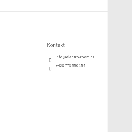
Kontakt
info
@
electro-room.cz
+420 773 550 154