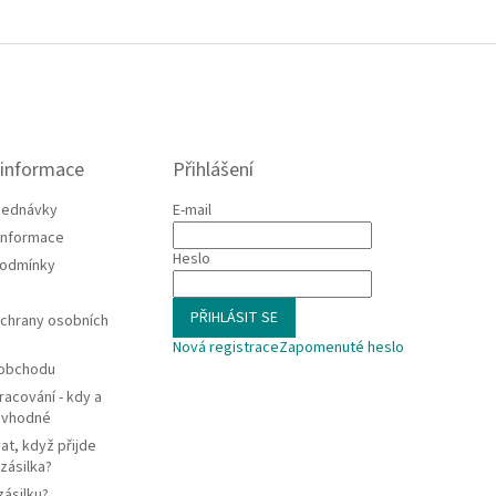
 informace
Přihlášení
jednávky
E-mail
 informace
Heslo
podmínky
PŘIHLÁSIT SE
chrany osobních
Nová registrace
Zapomenuté heslo
 obchodu
racování - kdy a
e vhodné
at, když přijde
zásilka?
zásilku?