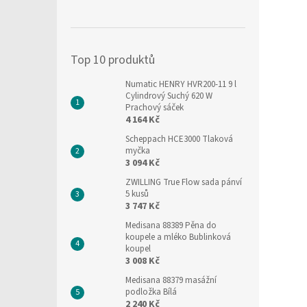
Top 10 produktů
Numatic HENRY HVR200-11 9 l
Cylindrový Suchý 620 W
Prachový sáček
4 164 Kč
Scheppach HCE3000 Tlaková
myčka
3 094 Kč
ZWILLING True Flow sada pánví
5 kusů
3 747 Kč
Medisana 88389 Pěna do
koupele a mléko Bublinková
koupel
3 008 Kč
Medisana 88379 masážní
podložka Bílá
2 240 Kč