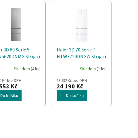
r 3D 60 Serie 5
Haier 3D 70 Serie 7
5620DNMG Stojací
HTW7720DNGW Stojací
l D Stříbrná
483 l Bílá
Skladem
(4 ks)
Skladem
(1 ks)
0 Kč bez DPH
19 992 Kč bez DPH
553 Kč
24 190 Kč
Do košíku
Do košíku
O
v
l
á