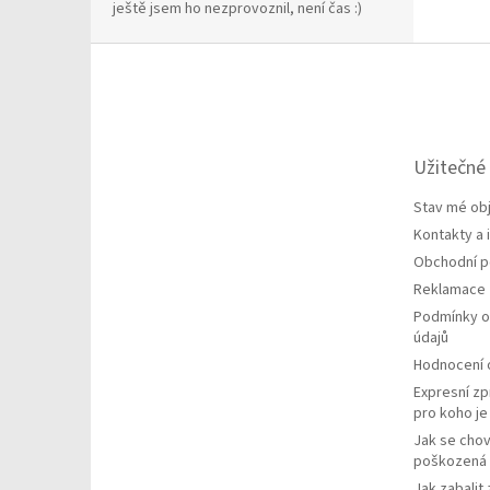
ještě jsem ho nezprovoznil, není čas :)
Z
á
p
a
t
Užitečné
í
Stav mé ob
Kontakty a
Obchodní 
Reklamace
Podmínky o
údajů
Hodnocení
Expresní zp
pro koho j
Jak se chov
poškozená 
Jak zabalit 