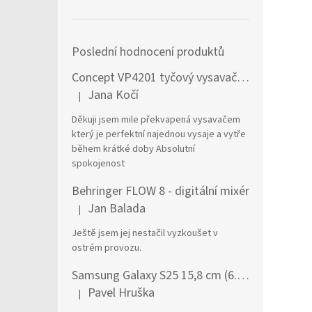
Poslední hodnocení produktů
Concept VP4201 tyčový vysavač / elektrický smeták Tyčový vysavač 2 v 1 AC Suché a mokré Bezsáčkové 0,6 l 90 W Černá, Stříbrná
Jana Kočí
|
Hodnocení produktu je 5 z 5 hvězdiček.
Děkuji jsem mile překvapená vysavačem
který je perfektní najednou vysaje a vytře
během krátké doby Absolutní
spokojenost
Behringer FLOW 8 - digitální mixér
Jan Balada
|
Hodnocení produktu je 5 z 5 hvězdiček.
Ještě jsem jej nestačil vyzkoušet v
ostrém provozu.
Samsung Galaxy S25 15,8 cm (6.2") Dual SIM Android 15 5G USB typu C 12 GB 256 GB 4000 mAh Námořnická modrá
Pavel Hruška
|
Hodnocení produktu je 1 z 5 hvězdiček.