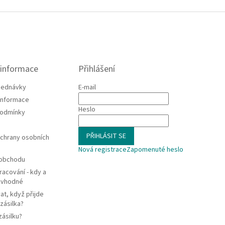
 informace
Přihlášení
jednávky
E-mail
 informace
Heslo
podmínky
PŘIHLÁSIT SE
chrany osobních
Nová registrace
Zapomenuté heslo
 obchodu
racování - kdy a
e vhodné
at, když přijde
zásilka?
zásilku?