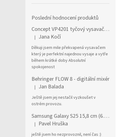
Poslední hodnocení produktů
Concept VP4201 tyčový vysavač / elektrický smeták Tyčový vysavač 2 v 1 AC Suché a mokré Bezsáčkové 0,6 l 90 W Černá, Stříbrná
Jana Kočí
|
Hodnocení produktu je 5 z 5 hvězdiček.
Děkuji jsem mile překvapená vysavačem
který je perfektní najednou vysaje a vytře
během krátké doby Absolutní
spokojenost
Behringer FLOW 8 - digitální mixér
Jan Balada
|
Hodnocení produktu je 5 z 5 hvězdiček.
Ještě jsem jej nestačil vyzkoušet v
ostrém provozu.
Samsung Galaxy S25 15,8 cm (6.2") Dual SIM Android 15 5G USB typu C 12 GB 256 GB 4000 mAh Námořnická modrá
Pavel Hruška
|
Hodnocení produktu je 1 z 5 hvězdiček.
ještě jsem ho nezprovoznil, není čas :)