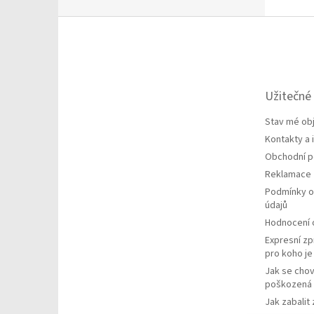
Z
á
p
a
t
Užitečné
í
Stav mé ob
Kontakty a
Obchodní 
Reklamace
Podmínky o
údajů
Hodnocení
Expresní zp
pro koho j
Jak se chov
poškozená 
Jak zabalit 