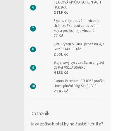
TLAKOVÁ MYČKA SCHEPPACH
HCE2600
2 819 Kč
Expresní zpracování
- více na
stránce: Expresní zpracování -
kdy a pro koho je vhodné
77 Kč
AMD Ryzen 5 8400F procesor 4,2
GHz 16 MB L3 Tác
2 501 Kč
Stojanový vysavač Samsung Jet
65 Pet VS15A60AGR5
4 156 Kč
Camry Premium CR 8052 pračka
Horní plnění 3 kg Šedá, Bílá
2 345 Kč
Dotazník
Jaký způsob platby nejčastěji volíte?