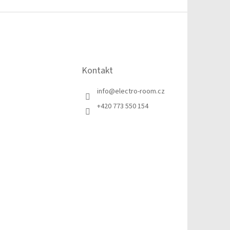
Kontakt
info
@
electro-room.cz
+420 773 550 154