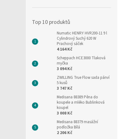
í
p
a
Top 10 produktů
n
e
Numatic HENRY HVR200-11 9 l
l
Cylindrový Suchý 620 W
Prachový sáček
4 164 Kč
Scheppach HCE3000 Tlaková
myčka
3 094 Kč
ZWILLING True Flow sada pánví
5 kusů
3 747 Kč
Medisana 88389 Pěna do
koupele a mléko Bublinková
koupel
3 008 Kč
Medisana 88379 masážní
podložka Bílá
2 206 Kč