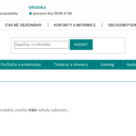
Infolinka
u produktu
pracovní dny 09:00-17:00
STAV MÉ OBJEDNÁVKY
KONTAKTY A INFORMACE
OBCHODNÍ POD
HLEDAT
Počítače a notebooky
Tiskárny a skenery
Gaming
Audio
rodukty značky
H&K
nebyly nalezeny...