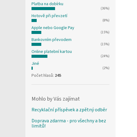
Platba na dobírku
(36%)
Hotově při převzetí
(8%)
Apple nebo Google Pay
(15%)
Bankovním převodem
(15%)
Online platební kartou
(24%)
Jiné
(2%)
Počet hlasů:
245
Mohlo by Vás zajímat
Recyklační příspěvek a zpětný odběr
Doprava zdarma - pro všechny a bez
limitů!