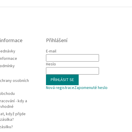
 informace
Přihlášení
jednávky
E-mail
 informace
Heslo
podmínky
PŘIHLÁSIT SE
chrany osobních
Nová registrace
Zapomenuté heslo
 obchodu
racování - kdy a
e vhodné
at, když přijde
zásilka?
zásilku?