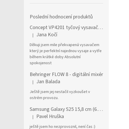
Poslední hodnocení produktů
Concept VP4201 tyčový vysavač / elektrický smeták Tyčový vysavač 2 v 1 AC Suché a mokré Bezsáčkové 0,6 l 90 W Černá, Stříbrná
Jana Kočí
|
Hodnocení produktu je 5 z 5 hvězdiček.
Děkuji jsem mile překvapená vysavačem
který je perfektní najednou vysaje a vytře
během krátké doby Absolutní
spokojenost
Behringer FLOW 8 - digitální mixér
Jan Balada
|
Hodnocení produktu je 5 z 5 hvězdiček.
Ještě jsem jej nestačil vyzkoušet v
ostrém provozu.
Samsung Galaxy S25 15,8 cm (6.2") Dual SIM Android 15 5G USB typu C 12 GB 256 GB 4000 mAh Námořnická modrá
Pavel Hruška
|
Hodnocení produktu je 1 z 5 hvězdiček.
ještě jsem ho nezprovoznil, není čas :)