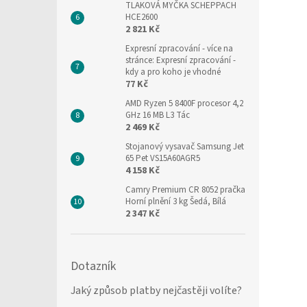
TLAKOVÁ MYČKA SCHEPPACH
HCE2600
2 821 Kč
Expresní zpracování
- více na
stránce: Expresní zpracování -
kdy a pro koho je vhodné
77 Kč
AMD Ryzen 5 8400F procesor 4,2
GHz 16 MB L3 Tác
2 469 Kč
Stojanový vysavač Samsung Jet
65 Pet VS15A60AGR5
4 158 Kč
Camry Premium CR 8052 pračka
Horní plnění 3 kg Šedá, Bílá
2 347 Kč
Dotazník
Jaký způsob platby nejčastěji volíte?