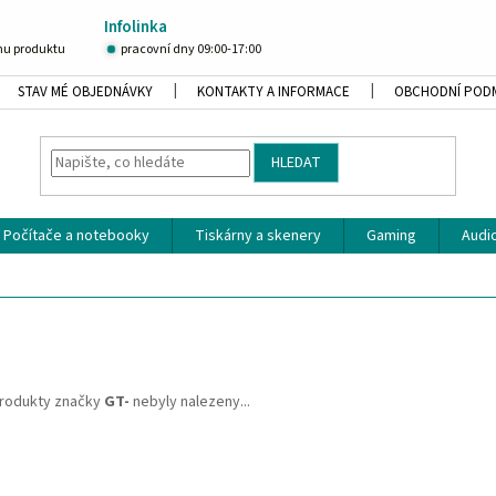
Infolinka
u produktu
pracovní dny 09:00-17:00
STAV MÉ OBJEDNÁVKY
KONTAKTY A INFORMACE
OBCHODNÍ POD
HLEDAT
Počítače a notebooky
Tiskárny a skenery
Gaming
Audio
rodukty značky
GT-
nebyly nalezeny...