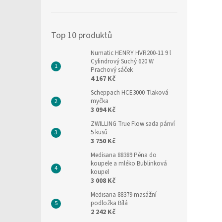
í
p
a
Top 10 produktů
n
e
Numatic HENRY HVR200-11 9 l
l
Cylindrový Suchý 620 W
Prachový sáček
4 167 Kč
Scheppach HCE3000 Tlaková
myčka
3 094 Kč
ZWILLING True Flow sada pánví
5 kusů
3 750 Kč
Medisana 88389 Pěna do
koupele a mléko Bublinková
koupel
3 008 Kč
Medisana 88379 masážní
podložka Bílá
2 242 Kč