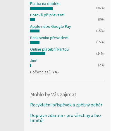
Platba na dobírku
(36%)
Hotově při převzetí
(8%)
Apple nebo Google Pay
(15%)
Bankovním převodem
(15%)
Online platební kartou
(24%)
Jiné
(2%)
Počet hlasů:
245
Mohlo by Vás zajímat
Recyklační příspěvek a zpětný odběr
Doprava zdarma - pro všechny a bez
limitů!