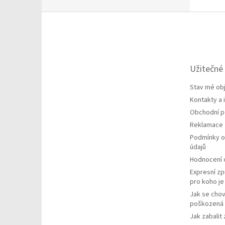
Z
á
p
a
t
Užitečné
í
Stav mé ob
Kontakty a
Obchodní 
Reklamace
Podmínky o
údajů
Hodnocení
Expresní zp
pro koho j
Jak se chov
poškozená 
Jak zabalit 