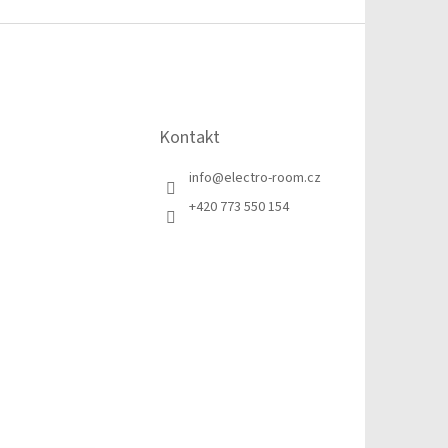
Kontakt
info
@
electro-room.cz
+420 773 550 154