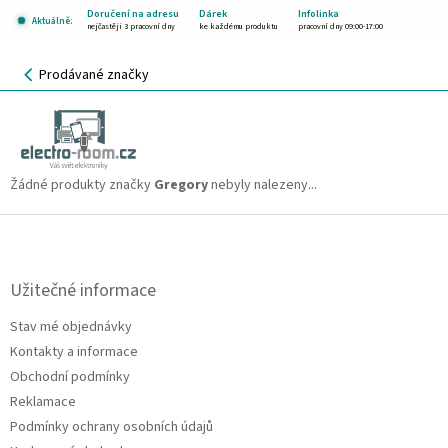
Přejít
Doručení na adresu
Dárek
Infolinka
Aktuálně:
na
nejčastěji 3 pracovní dny
ke každému produktu
pracovní dny 09:00-17:00
obsah
NÁKUPNÍ
Prodávané značky
KOŠÍK
Gregory
CZK
Žádné produkty značky
Gregory
nebyly nalezeny...
Z
á
p
a
Užitečné informace
t
Stav mé objednávky
í
Kontakty a informace
Obchodní podmínky
Reklamace
Podmínky ochrany osobních údajů