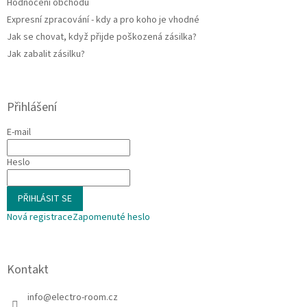
Hodnocení obchodu
Expresní zpracování - kdy a pro koho je vhodné
Jak se chovat, když přijde poškozená zásilka?
Jak zabalit zásilku?
Přihlášení
E-mail
Heslo
PŘIHLÁSIT SE
Nová registrace
Zapomenuté heslo
Kontakt
info
@
electro-room.cz