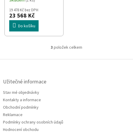
Skladem
(1 ks)
19 478 Kč bez DPH
23 568 Kč
Do košíku
3
položek celkem
O
v
l
Z
á
á
d
p
a
a
Užitečné informace
c
t
í
Stav mé objednávky
í
p
Kontakty a informace
r
v
Obchodní podmínky
k
Reklamace
y
Podmínky ochrany osobních údajů
v
ý
Hodnocení obchodu