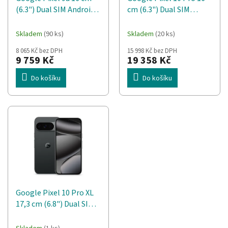
d
t
(6.3") Dual SIM Android
cm (6.3") Dual SIM
u
ů
15 5G USB typu C 8 GB
Android 16.0 5G 16 GB
k
128 GB 5100 mAh Černá
128 GB 4870 mAh Černá
t
Skladem
(90 ks)
Skladem
(20 ks)
ů
8 065 Kč bez DPH
15 998 Kč bez DPH
9 759 Kč
19 358 Kč
Do košíku
Do košíku
Google Pixel 10 Pro XL
17,3 cm (6.8") Dual SIM
Android 16.0 5G 16 GB
256 GB 5200 mAh Černá