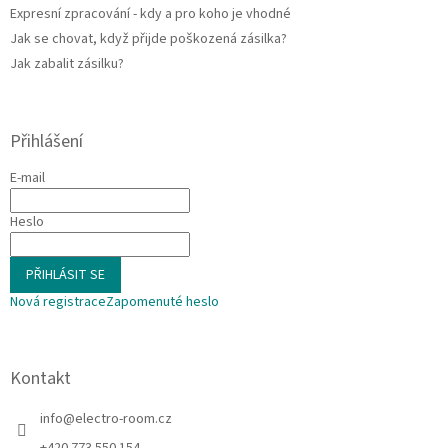
p
Expresní zpracování - kdy a pro koho je vhodné
i
Jak se chovat, když přijde poškozená zásilka?
s
u
Jak zabalit zásilku?
Přihlášení
E-mail
Heslo
PŘIHLÁSIT SE
Nová registrace
Zapomenuté heslo
Kontakt
info
@
electro-room.cz