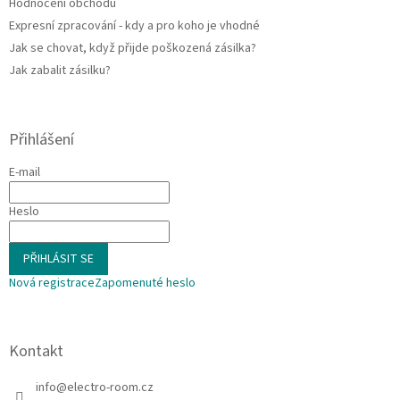
Hodnocení obchodu
Expresní zpracování - kdy a pro koho je vhodné
Jak se chovat, když přijde poškozená zásilka?
Jak zabalit zásilku?
Přihlášení
E-mail
Heslo
PŘIHLÁSIT SE
Nová registrace
Zapomenuté heslo
Kontakt
info
@
electro-room.cz