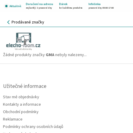
Přejít
Doručení na adresu
Dárek
Infolinka
Aktuálně:
na
nejčastěji 3 pracovní dny
ke každému produktu
pracovní dny 09:00-17:00
obsah
NÁKUPNÍ
Prodávané značky
KOŠÍK
GMA
CZK
Žádné produkty značky
GMA
nebyly nalezeny...
Z
á
p
a
Užitečné informace
t
Stav mé objednávky
í
Kontakty a informace
Obchodní podmínky
Reklamace
Podmínky ochrany osobních údajů