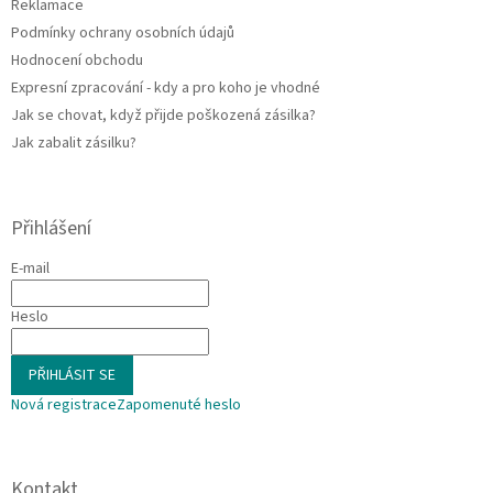
Reklamace
y
Podmínky ochrany osobních údajů
v
ý
Hodnocení obchodu
p
Expresní zpracování - kdy a pro koho je vhodné
i
Jak se chovat, když přijde poškozená zásilka?
s
u
Jak zabalit zásilku?
Přihlášení
E-mail
Heslo
PŘIHLÁSIT SE
Nová registrace
Zapomenuté heslo
Kontakt