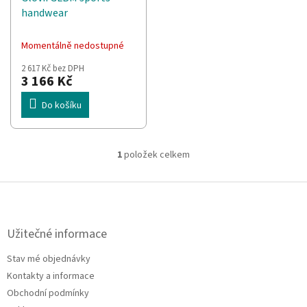
d
t
handwear
u
ů
k
t
Momentálně nedostupné
ů
2 617 Kč bez DPH
3 166 Kč
Do košíku
1
položek celkem
O
v
l
Z
á
á
d
p
a
a
Užitečné informace
c
t
í
Stav mé objednávky
í
p
Kontakty a informace
r
v
Obchodní podmínky
k