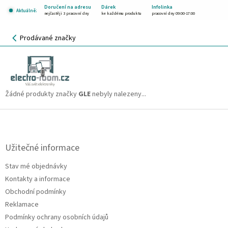
Přejít
Doručení na adresu
Dárek
Infolinka
Aktuálně:
na
nejčastěji 3 pracovní dny
ke každému produktu
pracovní dny 09:00-17:00
obsah
NÁKUPNÍ
Prodávané značky
KOŠÍK
GLE
CZK
Žádné produkty značky
GLE
nebyly nalezeny...
Z
á
p
a
Užitečné informace
t
Stav mé objednávky
í
Kontakty a informace
Obchodní podmínky
Reklamace
Podmínky ochrany osobních údajů