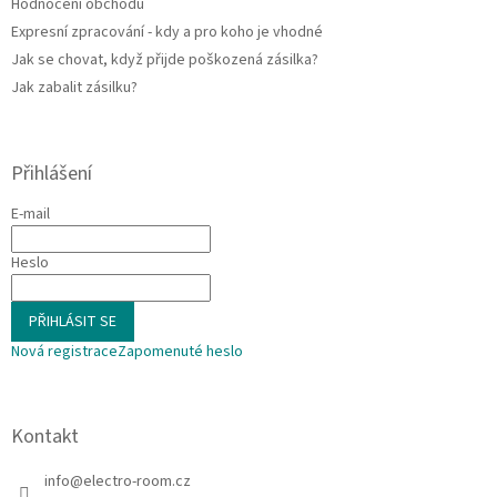
Hodnocení obchodu
Expresní zpracování - kdy a pro koho je vhodné
Jak se chovat, když přijde poškozená zásilka?
Jak zabalit zásilku?
Přihlášení
E-mail
Heslo
PŘIHLÁSIT SE
Nová registrace
Zapomenuté heslo
Kontakt
info
@
electro-room.cz