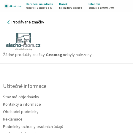
Přejít
Doručení na adresu
Dárek
Infolinka
Aktuálně:
na
nejčastěji 3 pracovní dny
ke každému produktu
pracovní dny 09:00-17:00
obsah
NÁKUPNÍ
Prodávané značky
KOŠÍK
Geomag
CZK
Žádné produkty značky
Geomag
nebyly nalezeny...
Z
á
p
a
Užitečné informace
t
Stav mé objednávky
í
Kontakty a informace
Obchodní podmínky
Reklamace
Podmínky ochrany osobních údajů