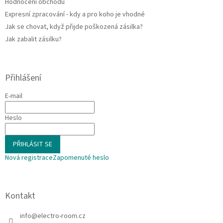
Hodnocení obchodu
Expresní zpracování - kdy a pro koho je vhodné
Jak se chovat, když přijde poškozená zásilka?
Jak zabalit zásilku?
Přihlášení
E-mail
Heslo
PŘIHLÁSIT SE
Nová registrace
Zapomenuté heslo
Kontakt
info
@
electro-room.cz