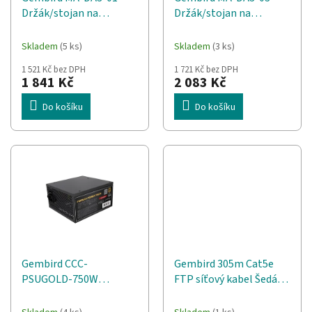
d
t
Držák/stojan na
Držák/stojan na
u
ů
monitor 68,6 cm (27")
monitor 68,6 cm (27")
k
Stůl Černá
Stůl Černá
t
Skladem
(5 ks)
Skladem
(3 ks)
ů
1 521 Kč bez DPH
1 721 Kč bez DPH
1 841 Kč
2 083 Kč
Do košíku
Do košíku
Gembird CCC-
Gembird 305m Cat5e
PSUGOLD-750W
FTP síťový kabel Šedá
Napájecí zdroj Fornax
F/UTP (FTP)
Power 750W aktivní PFC