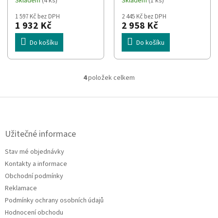
Skladem
(4 ks)
Skladem
(1 ks)
12cm ventilátor
1 597 Kč bez DPH
2 445 Kč bez DPH
80+Gold
1 932 Kč
2 958 Kč
Do košíku
Do košíku
4
položek celkem
O
v
l
Z
á
á
d
p
a
a
Užitečné informace
c
t
í
Stav mé objednávky
í
p
Kontakty a informace
r
v
Obchodní podmínky
k
Reklamace
y
Podmínky ochrany osobních údajů
v
ý
Hodnocení obchodu