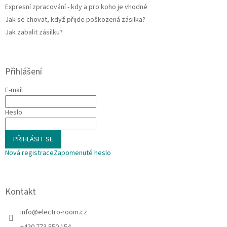
p
Expresní zpracování - kdy a pro koho je vhodné
i
Jak se chovat, když přijde poškozená zásilka?
s
u
Jak zabalit zásilku?
Přihlášení
E-mail
Heslo
PŘIHLÁSIT SE
Nová registrace
Zapomenuté heslo
Kontakt
info
@
electro-room.cz