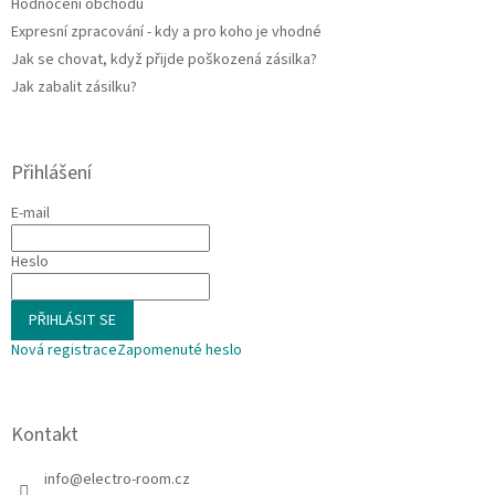
Hodnocení obchodu
Expresní zpracování - kdy a pro koho je vhodné
Jak se chovat, když přijde poškozená zásilka?
Jak zabalit zásilku?
Přihlášení
E-mail
Heslo
PŘIHLÁSIT SE
Nová registrace
Zapomenuté heslo
Kontakt
info
@
electro-room.cz