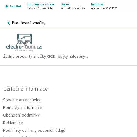
Přejít
Doručení na adresu
Dárek
Infolinka
Aktuálně:
na
nejčastěji 3 pracovní dny
ke každému produktu
pracovní dny 09:00-17:00
obsah
NÁKUPNÍ
Prodávané značky
KOŠÍK
GCE
CZK
Žádné produkty značky
GCE
nebyly nalezeny...
Z
á
p
a
Užitečné informace
t
Stav mé objednávky
í
Kontakty a informace
Obchodní podmínky
Reklamace
Podmínky ochrany osobních údajů