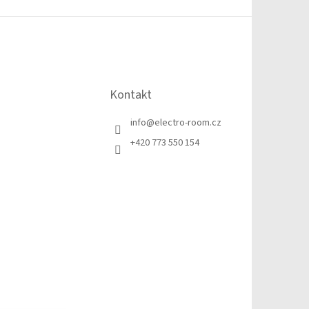
Kontakt
info
@
electro-room.cz
+420 773 550 154