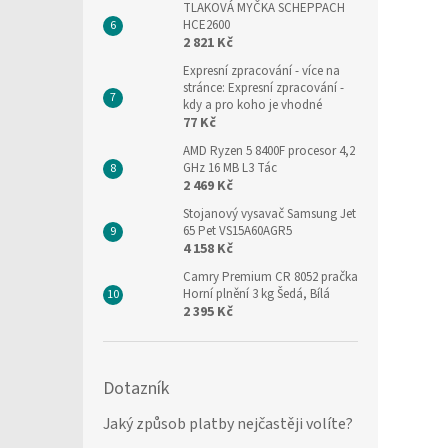
TLAKOVÁ MYČKA SCHEPPACH
HCE2600
2 821 Kč
Expresní zpracování
- více na
stránce: Expresní zpracování -
kdy a pro koho je vhodné
77 Kč
AMD Ryzen 5 8400F procesor 4,2
GHz 16 MB L3 Tác
2 469 Kč
Stojanový vysavač Samsung Jet
65 Pet VS15A60AGR5
4 158 Kč
Camry Premium CR 8052 pračka
Horní plnění 3 kg Šedá, Bílá
2 395 Kč
Dotazník
Jaký způsob platby nejčastěji volíte?