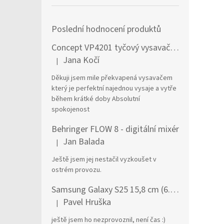
Poslední hodnocení produktů
Concept VP4201 tyčový vysavač / elektrický smeták Tyčový vysavač 2 v 1 AC Suché a mokré Bezsáčkové 0,6 l 90 W Černá, Stříbrná
Jana Kočí
|
Hodnocení produktu je 5 z 5 hvězdiček.
Děkuji jsem mile překvapená vysavačem
který je perfektní najednou vysaje a vytře
během krátké doby Absolutní
spokojenost
Behringer FLOW 8 - digitální mixér
Jan Balada
|
Hodnocení produktu je 5 z 5 hvězdiček.
Ještě jsem jej nestačil vyzkoušet v
ostrém provozu.
Samsung Galaxy S25 15,8 cm (6.2") Dual SIM Android 15 5G USB typu C 12 GB 256 GB 4000 mAh Námořnická modrá
Pavel Hruška
|
Hodnocení produktu je 1 z 5 hvězdiček.
ještě jsem ho nezprovoznil, není čas :)