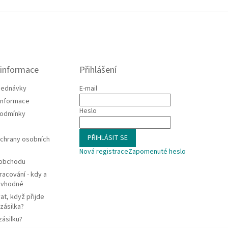
 informace
Přihlášení
jednávky
E-mail
 informace
Heslo
podmínky
PŘIHLÁSIT SE
chrany osobních
Nová registrace
Zapomenuté heslo
 obchodu
racování - kdy a
e vhodné
at, když přijde
zásilka?
zásilku?