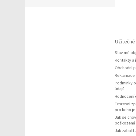
Z
á
p
a
t
Užitečné
í
Stav mé ob
Kontakty a
Obchodní 
Reklamace
Podmínky o
údajů
Hodnocení
Expresní zp
pro koho j
Jak se chov
poškozená 
Jak zabalit 