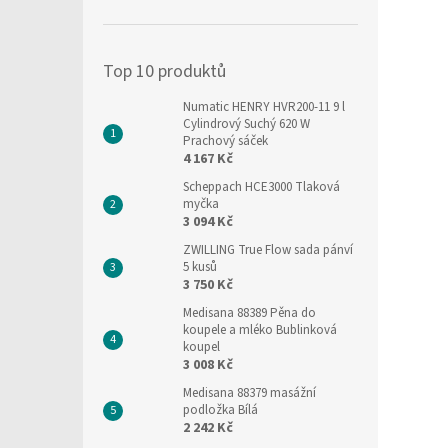
í
p
a
Top 10 produktů
n
e
Numatic HENRY HVR200-11 9 l
l
Cylindrový Suchý 620 W
Prachový sáček
4 167 Kč
Scheppach HCE3000 Tlaková
myčka
3 094 Kč
ZWILLING True Flow sada pánví
5 kusů
3 750 Kč
Medisana 88389 Pěna do
koupele a mléko Bublinková
koupel
3 008 Kč
Medisana 88379 masážní
podložka Bílá
2 242 Kč