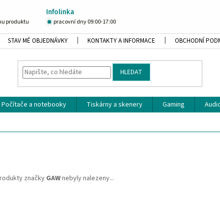
Infolinka
u produktu
pracovní dny 09:00-17:00
STAV MÉ OBJEDNÁVKY
KONTAKTY A INFORMACE
OBCHODNÍ POD
HLEDAT
Počítače a notebooky
Tiskárny a skenery
Gaming
Audio
rodukty značky
GAW
nebyly nalezeny...