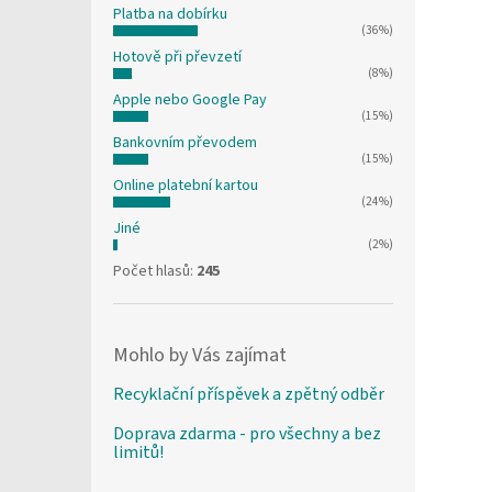
Platba na dobírku
(36%)
Hotově při převzetí
(8%)
Apple nebo Google Pay
(15%)
Bankovním převodem
(15%)
Online platební kartou
(24%)
Jiné
(2%)
Počet hlasů:
245
Mohlo by Vás zajímat
Recyklační příspěvek a zpětný odběr
Doprava zdarma - pro všechny a bez
limitů!