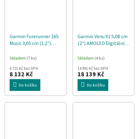
Garmin Forerunner 165
Garmin Venu X1 5,08 cm
Music 3,05 cm (1.2")
(2") AMOLED Digitální
AMOLED 43 mm
448 x 486 px Dotyková
Digitální 390 x 390 px
obrazovka Černá Wi-Fi
Skladem
(7 ks)
Skladem
(4 ks)
Dotyková obrazovka
GPS
6 721 Kč bez DPH
14 991 Kč bez DPH
Purpurová GPS
8 132 Kč
18 139 Kč
Do košíku
Do košíku