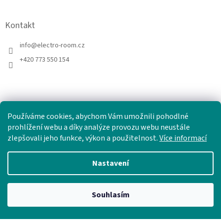
Kontakt
info
@
electro-room.cz
+420 773 550 154
Používáme cookies, abychom Vám umožnili pohodlné
prohlížení webu a díky analýze provozu webu neustále
zlepšovali jeho funkce, výkon a použitelnost.
Více informací
Nastavení
Vytvořil Shoptet
Souhlasím
Copyright 2026
electro-room.cz
. Všechna práva vyhrazena.