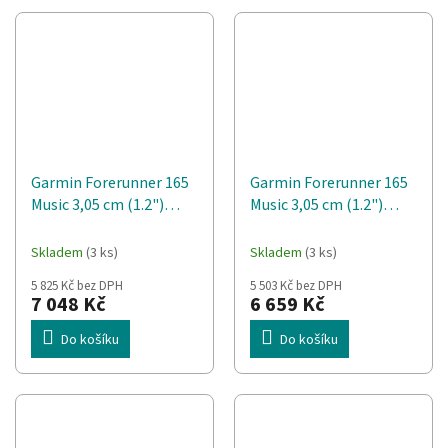
Garmin Forerunner 165
Garmin Forerunner 165
Music 3,05 cm (1.2")
Music 3,05 cm (1.2")
AMOLED 43 mm
AMOLED 43 mm
Digitální 390 x 390 px
Digitální 390 x 390 px
Skladem
(3 ks)
Skladem
(3 ks)
Dotyková obrazovka
Dotyková obrazovka
5 825 Kč bez DPH
5 503 Kč bez DPH
Tyrkysová GPS
Šedá GPS
7 048 Kč
6 659 Kč
Do košíku
Do košíku