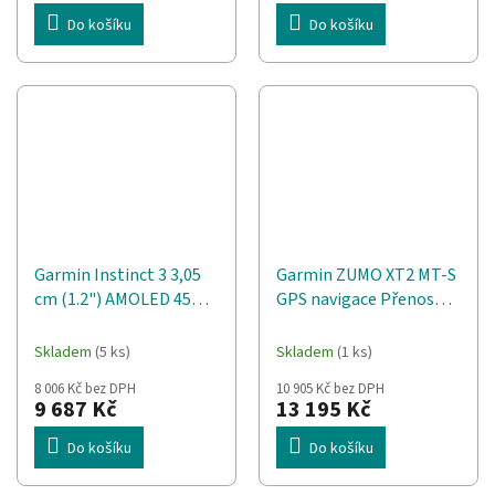
Do košíku
Do košíku
Garmin Instinct 3 3,05
Garmin ZUMO XT2 MT-S
cm (1.2") AMOLED 45
GPS navigace Přenosný
mm Digitální 390 x 390
/ upevnitelný 15,2 cm
px Černá GPS
(6") Dotyková
Skladem
(5 ks)
Skladem
(1 ks)
obrazovka 340 g Černá
8 006 Kč bez DPH
10 905 Kč bez DPH
9 687 Kč
13 195 Kč
Do košíku
Do košíku