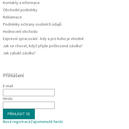
Kontakty a informace
r
v
Obchodní podmínky
k
Reklamace
y
Podmínky ochrany osobních údajů
v
ý
Hodnocení obchodu
p
Expresní zpracování - kdy a pro koho je vhodné
i
Jak se chovat, když přijde poškozená zásilka?
s
u
Jak zabalit zásilku?
Přihlášení
E-mail
Heslo
PŘIHLÁSIT SE
Nová registrace
Zapomenuté heslo