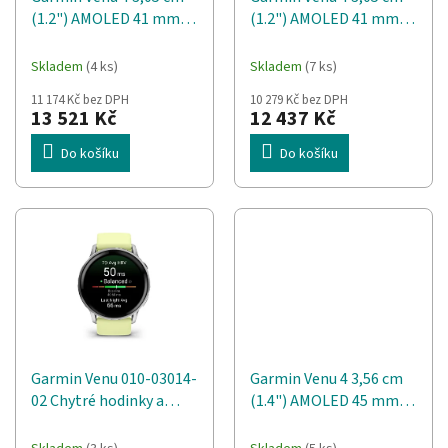
d
t
(1.2") AMOLED 41 mm
(1.2") AMOLED 41 mm
u
ů
Digitální 390 x 390 px
Digitální 390 x 390 px
k
Dotyková obrazovka
Dotyková obrazovka
t
Skladem
(4 ks)
Skladem
(7 ks)
Stříbrná Wi-Fi GPS
Zlato Wi-Fi GPS
ů
11 174 Kč bez DPH
10 279 Kč bez DPH
13 521 Kč
12 437 Kč
Do košíku
Do košíku
Garmin Venu 010-03014-
Garmin Venu 4 3,56 cm
02 Chytré hodinky a
(1.4") AMOLED 45 mm
sportovní hodinky 3,56
Digitální 454 x 454 px
cm (1.4") AMOLED 45
Dotyková obrazovka