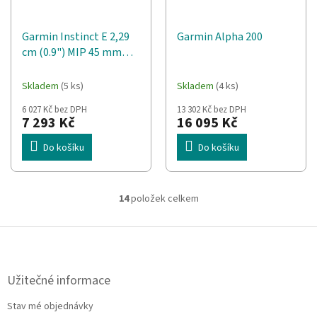
Garmin Instinct E 2,29
Garmin Alpha 200
cm (0.9") MIP 45 mm
Digitální 176 x 176 px
Limetka GPS
Skladem
(5 ks)
Skladem
(4 ks)
6 027 Kč bez DPH
13 302 Kč bez DPH
7 293 Kč
16 095 Kč
Do košíku
Do košíku
14
položek celkem
O
v
l
Z
á
á
d
p
a
a
Užitečné informace
c
t
í
Stav mé objednávky
í
p