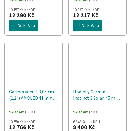
Skladem
(3 ks)
Skladem
(5 ks)
mm Digitální 454 x 454
Černá Wi-Fi GPS
10 157 Kč bez DPH
10 097 Kč bez DPH
px Dotyková obrazovka
12 290 Kč
12 217 Kč
Stříbrná Wi-Fi GPS
Do košíku
Do košíku
Garmin Venu 4 3,05 cm
Hodinky Garmin
(1.2") AMOLED 41 mm
Instinct 3 Solar, 45 mm,
Digitální 390 x 390 px
bílé
Dotyková obrazovka
Skladem
(16 ks)
Skladem
(4 ks)
Černá Wi-Fi GPS
10 550 Kč bez DPH
6 942 Kč bez DPH
12 766 Kč
8 400 Kč