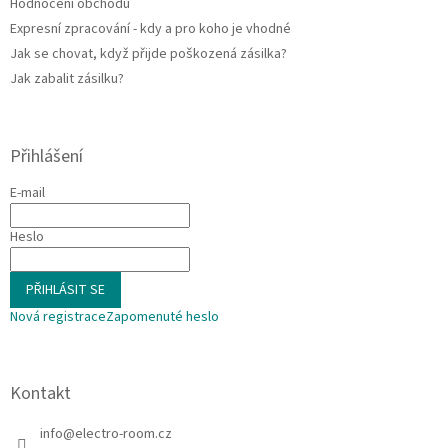
Hodnocení obchodu
Expresní zpracování - kdy a pro koho je vhodné
Jak se chovat, když přijde poškozená zásilka?
Jak zabalit zásilku?
Přihlášení
E-mail
Heslo
PŘIHLÁSIT SE
Nová registrace
Zapomenuté heslo
Kontakt
info
@
electro-room.cz