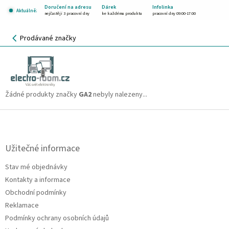
Přejít
Doručení na adresu
Dárek
Infolinka
Aktuálně:
na
nejčastěji 3 pracovní dny
ke každému produktu
pracovní dny 09:00-17:00
obsah
NÁKUPNÍ
Prodávané značky
KOŠÍK
GA2
CZK
Žádné produkty značky
GA2
nebyly nalezeny...
Z
á
p
a
Užitečné informace
t
Stav mé objednávky
í
Kontakty a informace
Obchodní podmínky
Reklamace
Podmínky ochrany osobních údajů