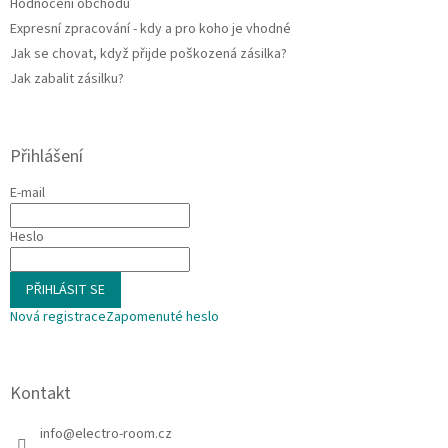
Hodnocení obchodu
Expresní zpracování - kdy a pro koho je vhodné
Jak se chovat, když přijde poškozená zásilka?
Jak zabalit zásilku?
Přihlášení
E-mail
Heslo
PŘIHLÁSIT SE
Nová registrace
Zapomenuté heslo
Kontakt
info
@
electro-room.cz