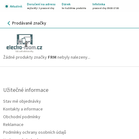
Přejít
Doručení na adresu
Dárek
Infolinka
Aktuálně:
na
nejčastěji 3 pracovní dny
ke každému produktu
pracovní dny 09:00-17:00
obsah
NÁKUPNÍ
Prodávané značky
KOŠÍK
FRM
CZK
Žádné produkty značky
FRM
nebyly nalezeny...
Z
á
p
a
Užitečné informace
t
Stav mé objednávky
í
Kontakty a informace
Obchodní podmínky
Reklamace
Podmínky ochrany osobních údajů