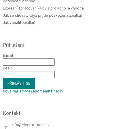
Hodnocení obchodu
Expresní zpracování - kdy a pro koho je vhodné
Jak se chovat, když přijde poškozená zásilka?
Jak zabalit zásilku?
Přihlášení
E-mail
Heslo
PŘIHLÁSIT SE
Nová registrace
Zapomenuté heslo
Kontakt
info
@
electro-room.cz