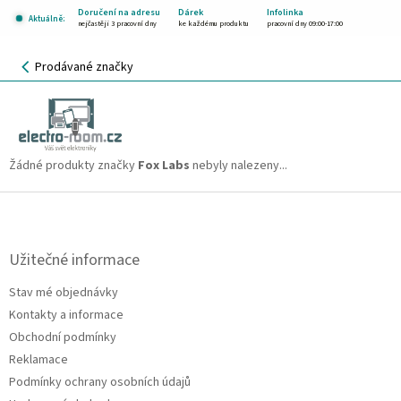
Přejít
Doručení na adresu
Dárek
Infolinka
Aktuálně:
na
nejčastěji 3 pracovní dny
ke každému produktu
pracovní dny 09:00-17:00
obsah
NÁKUPNÍ
Prodávané značky
KOŠÍK
Fox Labs
CZK
Žádné produkty značky
Fox Labs
nebyly nalezeny...
Z
á
p
a
Užitečné informace
t
Stav mé objednávky
í
Kontakty a informace
Obchodní podmínky
Reklamace
Podmínky ochrany osobních údajů