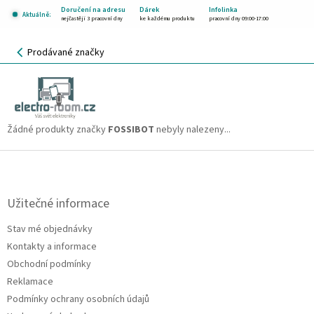
Přejít
Doručení na adresu
Dárek
Infolinka
Aktuálně:
na
nejčastěji 3 pracovní dny
ke každému produktu
pracovní dny 09:00-17:00
obsah
NÁKUPNÍ
Prodávané značky
KOŠÍK
FOSSIBOT
CZK
Žádné produkty značky
FOSSIBOT
nebyly nalezeny...
Z
á
p
a
Užitečné informace
t
Stav mé objednávky
í
Kontakty a informace
Obchodní podmínky
Reklamace
Podmínky ochrany osobních údajů