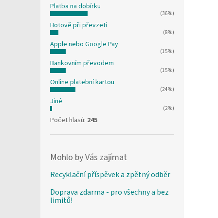
Platba na dobírku
(36%)
Hotově při převzetí
(8%)
Apple nebo Google Pay
(15%)
Bankovním převodem
(15%)
Online platební kartou
(24%)
Jiné
(2%)
Počet hlasů:
245
Mohlo by Vás zajímat
Recyklační příspěvek a zpětný odběr
Doprava zdarma - pro všechny a bez
limitů!