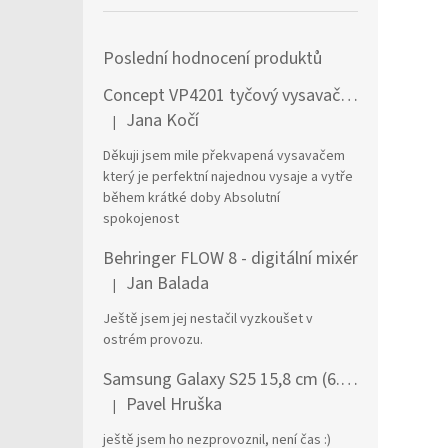
Poslední hodnocení produktů
Concept VP4201 tyčový vysavač / elektrický smeták Tyčový vysavač 2 v 1 AC Suché a mokré Bezsáčkové 0,6 l 90 W Černá, Stříbrná
Jana Kočí
|
Hodnocení produktu je 5 z 5 hvězdiček.
Děkuji jsem mile překvapená vysavačem
který je perfektní najednou vysaje a vytře
během krátké doby Absolutní
spokojenost
Behringer FLOW 8 - digitální mixér
Jan Balada
|
Hodnocení produktu je 5 z 5 hvězdiček.
Ještě jsem jej nestačil vyzkoušet v
ostrém provozu.
Samsung Galaxy S25 15,8 cm (6.2") Dual SIM Android 15 5G USB typu C 12 GB 256 GB 4000 mAh Námořnická modrá
Pavel Hruška
|
Hodnocení produktu je 1 z 5 hvězdiček.
ještě jsem ho nezprovoznil, není čas :)