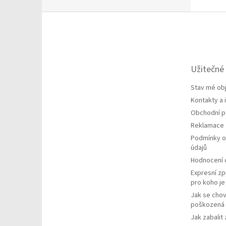
Z
á
p
a
t
Užitečné
í
Stav mé ob
Kontakty a
Obchodní 
Reklamace
Podmínky o
údajů
Hodnocení
Expresní zp
pro koho j
Jak se chov
poškozená 
Jak zabalit 