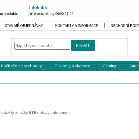
Infolinka
u produktu
pracovní dny 09:00-17:00
STAV MÉ OBJEDNÁVKY
KONTAKTY A INFORMACE
OBCHODNÍ POD
HLEDAT
Počítače a notebooky
Tiskárny a skenery
Gaming
Audio
rodukty značky
EZV
nebyly nalezeny...