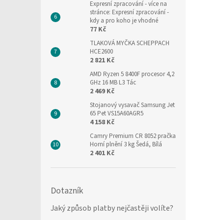
Expresní zpracování
- více na
stránce: Expresní zpracování -
kdy a pro koho je vhodné
77 Kč
TLAKOVÁ MYČKA SCHEPPACH
HCE2600
2 821 Kč
AMD Ryzen 5 8400F procesor 4,2
GHz 16 MB L3 Tác
2 469 Kč
Stojanový vysavač Samsung Jet
65 Pet VS15A60AGR5
4 158 Kč
Camry Premium CR 8052 pračka
Horní plnění 3 kg Šedá, Bílá
2 401 Kč
Dotazník
Jaký způsob platby nejčastěji volíte?