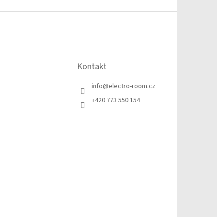
Kontakt
info
@
electro-room.cz
+420 773 550 154