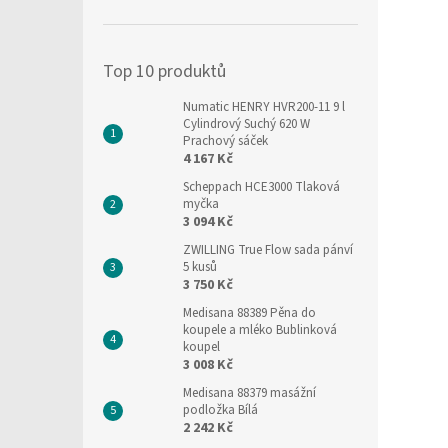
í
p
a
Top 10 produktů
n
e
Numatic HENRY HVR200-11 9 l
l
Cylindrový Suchý 620 W
Prachový sáček
4 167 Kč
Scheppach HCE3000 Tlaková
myčka
3 094 Kč
ZWILLING True Flow sada pánví
5 kusů
3 750 Kč
Medisana 88389 Pěna do
koupele a mléko Bublinková
koupel
3 008 Kč
Medisana 88379 masážní
podložka Bílá
2 242 Kč