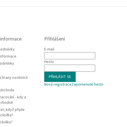
 informace
Přihlášení
jednávky
E-mail
 informace
Heslo
podmínky
PŘIHLÁSIT SE
chrany osobních
Nová registrace
Zapomenuté heslo
 obchodu
racování - kdy a
e vhodné
at, když přijde
zásilka?
zásilku?