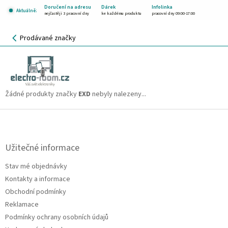
Přejít
Doručení na adresu
Dárek
Infolinka
Aktuálně:
na
nejčastěji 3 pracovní dny
ke každému produktu
pracovní dny 09:00-17:00
obsah
NÁKUPNÍ
Prodávané značky
KOŠÍK
EXD
CZK
Žádné produkty značky
EXD
nebyly nalezeny...
Z
á
p
a
Užitečné informace
t
Stav mé objednávky
í
Kontakty a informace
Obchodní podmínky
Reklamace
Podmínky ochrany osobních údajů