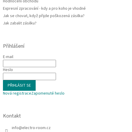
Hodnocení obchodu
Expresní zpracování - kdy a pro koho je vhodné
Jak se chovat, když přijde poškozená zásilka?
Jak zabalit zásilku?
Přihlášení
E-mail
Heslo
PŘIHLÁSIT SE
Nová registrace
Zapomenuté heslo
Kontakt
info
@
electro-room.cz