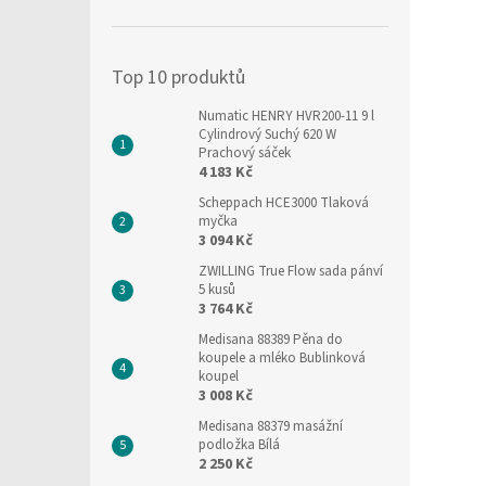
í
p
a
Top 10 produktů
n
e
Numatic HENRY HVR200-11 9 l
l
Cylindrový Suchý 620 W
Prachový sáček
4 183 Kč
Scheppach HCE3000 Tlaková
myčka
3 094 Kč
ZWILLING True Flow sada pánví
5 kusů
3 764 Kč
Medisana 88389 Pěna do
koupele a mléko Bublinková
koupel
3 008 Kč
Medisana 88379 masážní
podložka Bílá
2 250 Kč