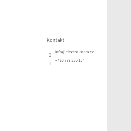
Kontakt
info
@
electro-room.cz
+420 773 550 154