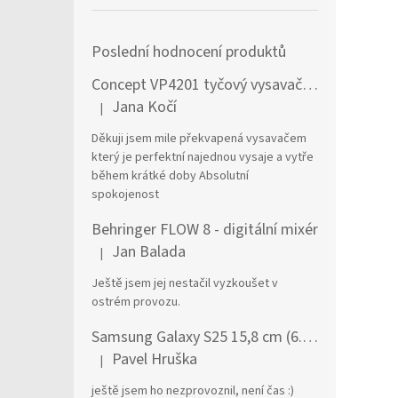
Poslední hodnocení produktů
Concept VP4201 tyčový vysavač / elektrický smeták Tyčový vysavač 2 v 1 AC Suché a mokré Bezsáčkové 0,6 l 90 W Černá, Stříbrná
Jana Kočí
|
Hodnocení produktu je 5 z 5 hvězdiček.
Děkuji jsem mile překvapená vysavačem
který je perfektní najednou vysaje a vytře
během krátké doby Absolutní
spokojenost
Behringer FLOW 8 - digitální mixér
Jan Balada
|
Hodnocení produktu je 5 z 5 hvězdiček.
Ještě jsem jej nestačil vyzkoušet v
ostrém provozu.
Samsung Galaxy S25 15,8 cm (6.2") Dual SIM Android 15 5G USB typu C 12 GB 256 GB 4000 mAh Námořnická modrá
Pavel Hruška
|
Hodnocení produktu je 1 z 5 hvězdiček.
ještě jsem ho nezprovoznil, není čas :)