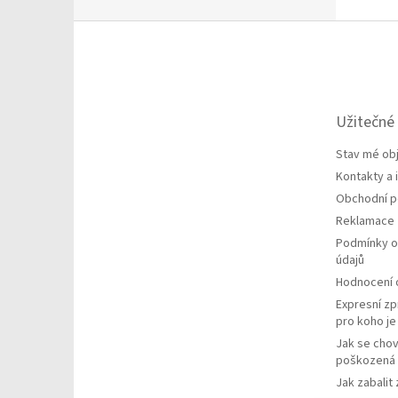
Z
á
p
a
t
Užitečné
í
Stav mé ob
Kontakty a
Obchodní 
Reklamace
Podmínky o
údajů
Hodnocení
Expresní zp
pro koho j
Jak se chov
poškozená 
Jak zabalit 