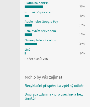
Platba na dobírku
(36%)
Hotově při převzetí
(8%)
Apple nebo Google Pay
(15%)
Bankovním převodem
(15%)
Online platební kartou
(24%)
Jiné
(2%)
Počet hlasů:
245
Mohlo by Vás zajímat
Recyklační příspěvek a zpětný odběr
Doprava zdarma - pro všechny a bez
limitů!