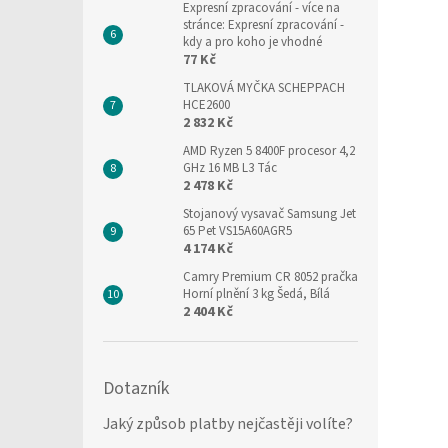
Expresní zpracování
- více na
stránce: Expresní zpracování -
kdy a pro koho je vhodné
77 Kč
TLAKOVÁ MYČKA SCHEPPACH
HCE2600
2 832 Kč
AMD Ryzen 5 8400F procesor 4,2
GHz 16 MB L3 Tác
2 478 Kč
Stojanový vysavač Samsung Jet
65 Pet VS15A60AGR5
4 174 Kč
Camry Premium CR 8052 pračka
Horní plnění 3 kg Šedá, Bílá
2 404 Kč
Dotazník
Jaký způsob platby nejčastěji volíte?