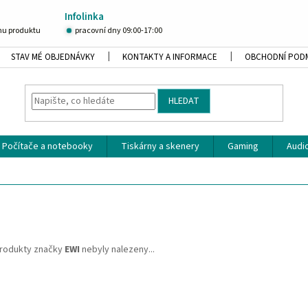
Infolinka
u produktu
pracovní dny 09:00-17:00
STAV MÉ OBJEDNÁVKY
KONTAKTY A INFORMACE
OBCHODNÍ POD
HLEDAT
Počítače a notebooky
Tiskárny a skenery
Gaming
Audio
rodukty značky
EWI
nebyly nalezeny...