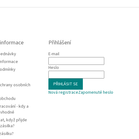
 informace
Přihlášení
jednávky
E-mail
 informace
Heslo
podmínky
PŘIHLÁSIT SE
chrany osobních
Nová registrace
Zapomenuté heslo
 obchodu
racování - kdy a
e vhodné
at, když přijde
zásilka?
zásilku?