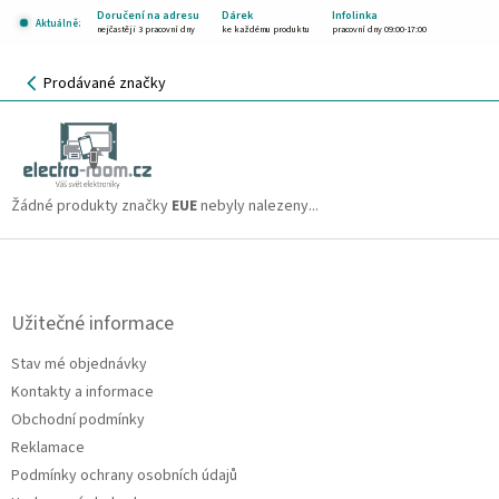
Přejít
Doručení na adresu
Dárek
Infolinka
Aktuálně:
na
nejčastěji 3 pracovní dny
ke každému produktu
pracovní dny 09:00-17:00
obsah
NÁKUPNÍ
Prodávané značky
KOŠÍK
EUE
CZK
Žádné produkty značky
EUE
nebyly nalezeny...
Z
á
p
a
Užitečné informace
t
Stav mé objednávky
í
Kontakty a informace
Obchodní podmínky
Reklamace
Podmínky ochrany osobních údajů