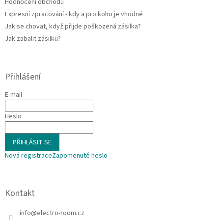
Hodnocení obchodu
Expresní zpracování - kdy a pro koho je vhodné
Jak se chovat, když přijde poškozená zásilka?
Jak zabalit zásilku?
Přihlášení
E-mail
Heslo
PŘIHLÁSIT SE
Nová registrace
Zapomenuté heslo
Kontakt
info
@
electro-room.cz