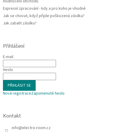
Hodnocení obchodu
Expresní zpracování - kdy a pro koho je vhodné
Jak se chovat, když přijde poškozená zásilka?
Jak zabalit zásilku?
Přihlášení
E-mail
Heslo
PŘIHLÁSIT SE
Nová registrace
Zapomenuté heslo
Kontakt
info
@
electro-room.cz