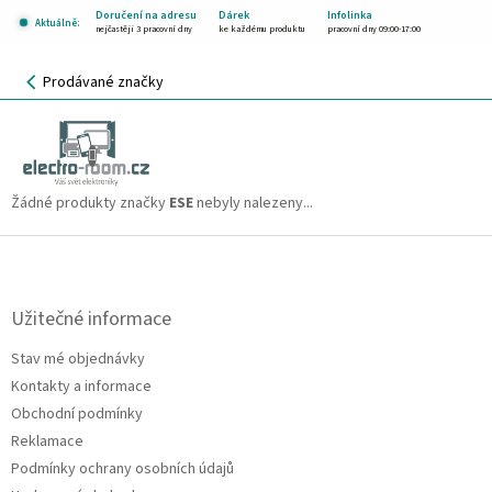
Přejít
Doručení na adresu
Dárek
Infolinka
Aktuálně:
na
nejčastěji 3 pracovní dny
ke každému produktu
pracovní dny 09:00-17:00
obsah
NÁKUPNÍ
Prodávané značky
KOŠÍK
ESE
CZK
Žádné produkty značky
ESE
nebyly nalezeny...
Z
á
p
a
Užitečné informace
t
Stav mé objednávky
í
Kontakty a informace
Obchodní podmínky
Reklamace
Podmínky ochrany osobních údajů