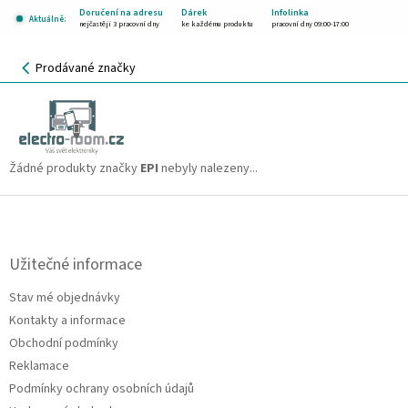
Přejít
Doručení na adresu
Dárek
Infolinka
Aktuálně:
na
nejčastěji 3 pracovní dny
ke každému produktu
pracovní dny 09:00-17:00
obsah
NÁKUPNÍ
Prodávané značky
KOŠÍK
EPI
CZK
Žádné produkty značky
EPI
nebyly nalezeny...
Z
á
p
a
Užitečné informace
t
Stav mé objednávky
í
Kontakty a informace
Obchodní podmínky
Reklamace
Podmínky ochrany osobních údajů