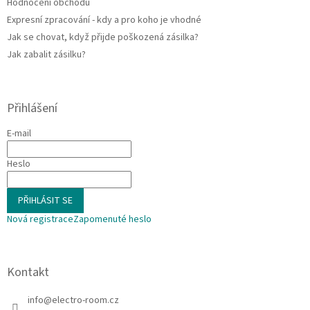
Hodnocení obchodu
Expresní zpracování - kdy a pro koho je vhodné
Jak se chovat, když přijde poškozená zásilka?
Jak zabalit zásilku?
Přihlášení
E-mail
Heslo
PŘIHLÁSIT SE
Nová registrace
Zapomenuté heslo
Kontakt
info
@
electro-room.cz