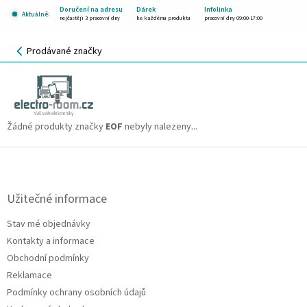
Přejít
Doručení na adresu
Dárek
Infolinka
Aktuálně:
na
nejčastěji 3 pracovní dny
ke každému produktu
pracovní dny 09:00-17:00
obsah
NÁKUPNÍ
Prodávané značky
KOŠÍK
EOF
CZK
Žádné produkty značky
EOF
nebyly nalezeny...
Z
á
p
a
Užitečné informace
t
Stav mé objednávky
í
Kontakty a informace
Obchodní podmínky
Reklamace
Podmínky ochrany osobních údajů