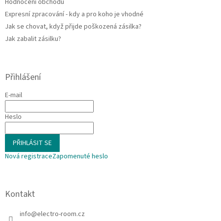
Hodnocení obchodu
Expresní zpracování - kdy a pro koho je vhodné
Jak se chovat, když přijde poškozená zásilka?
Jak zabalit zásilku?
Přihlášení
E-mail
Heslo
PŘIHLÁSIT SE
Nová registrace
Zapomenuté heslo
Kontakt
info
@
electro-room.cz