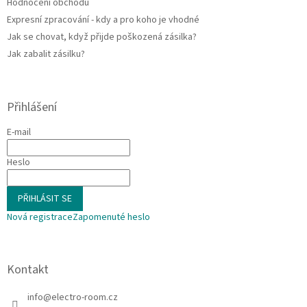
Hodnocení obchodu
Expresní zpracování - kdy a pro koho je vhodné
Jak se chovat, když přijde poškozená zásilka?
Jak zabalit zásilku?
Přihlášení
E-mail
Heslo
PŘIHLÁSIT SE
Nová registrace
Zapomenuté heslo
Kontakt
info
@
electro-room.cz