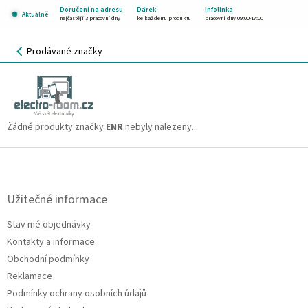
Přejít
Doručení na adresu
Dárek
Infolinka
Aktuálně:
na
nejčastěji 3 pracovní dny
ke každému produktu
pracovní dny 09:00-17:00
obsah
NÁKUPNÍ
Prodávané značky
KOŠÍK
ENR
CZK
Žádné produkty značky
ENR
nebyly nalezeny...
Z
á
p
a
Užitečné informace
t
Stav mé objednávky
í
Kontakty a informace
Obchodní podmínky
Reklamace
Podmínky ochrany osobních údajů