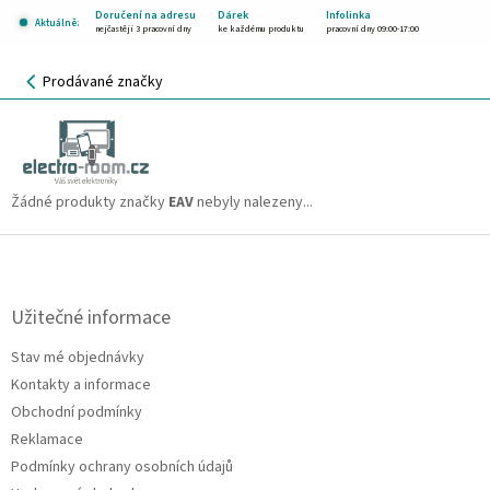
Přejít
Doručení na adresu
Dárek
Infolinka
Aktuálně:
na
nejčastěji 3 pracovní dny
ke každému produktu
pracovní dny 09:00-17:00
obsah
NÁKUPNÍ
Prodávané značky
KOŠÍK
EAV
CZK
Žádné produkty značky
EAV
nebyly nalezeny...
Z
á
p
a
Užitečné informace
t
Stav mé objednávky
í
Kontakty a informace
Obchodní podmínky
Reklamace
Podmínky ochrany osobních údajů