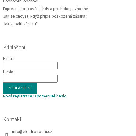
Hodnocení obchodu
Expresní zpracování - kdy a pro koho je vhodné
Jak se chovat, když přijde poškozená zásilka?
Jak zabalit zásilku?
Přihlášení
E-mail
Heslo
PŘIHLÁSIT SE
Nová registrace
Zapomenuté heslo
Kontakt
info
@
electro-room.cz