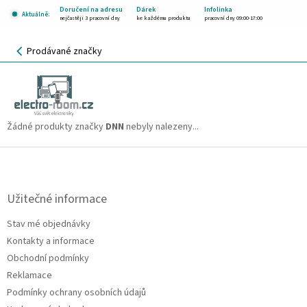
Přejít
Doručení na adresu
Dárek
Infolinka
Aktuálně:
na
nejčastěji 3 pracovní dny
ke každému produktu
pracovní dny 09:00-17:00
obsah
NÁKUPNÍ
Prodávané značky
KOŠÍK
DNN
CZK
Žádné produkty značky
DNN
nebyly nalezeny...
Z
á
p
a
Užitečné informace
t
Stav mé objednávky
í
Kontakty a informace
Obchodní podmínky
Reklamace
Podmínky ochrany osobních údajů