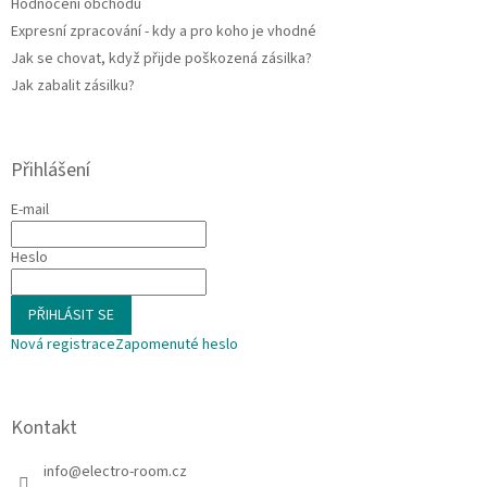
Hodnocení obchodu
Expresní zpracování - kdy a pro koho je vhodné
Jak se chovat, když přijde poškozená zásilka?
Jak zabalit zásilku?
Přihlášení
E-mail
Heslo
PŘIHLÁSIT SE
Nová registrace
Zapomenuté heslo
Kontakt
info
@
electro-room.cz